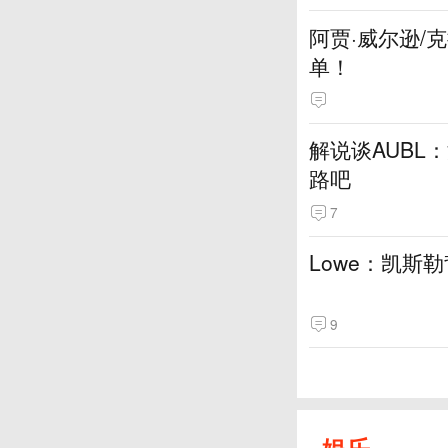
阿贾·威尔逊/
单！
解说谈AUBL
路吧
7
Lowe：凯斯
9