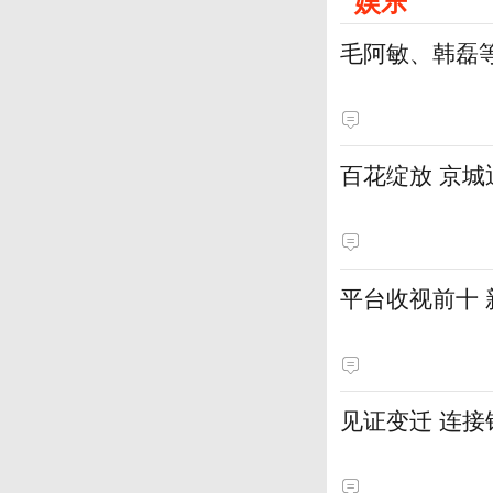
娱乐
毛阿敏、韩磊
百花绽放 京
平台收视前十
见证变迁 连接