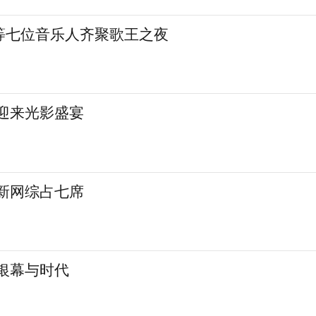
等七位音乐人齐聚歌王之夜
城迎来光影盛宴
 新网综占七席
银幕与时代