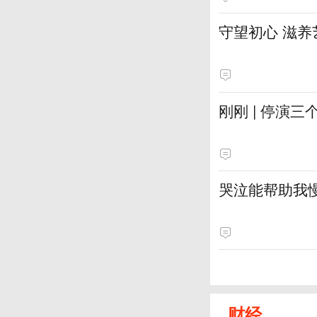
守望初心 滋养
刚刚 | 停演
哭泣能帮助我
财经