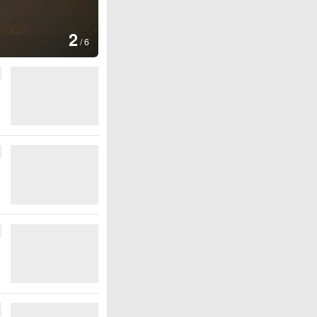
图集
3
云南普洱：
/
6