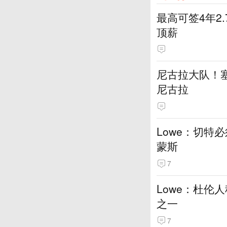
最高可签4年2
顶薪
尼古拉大队！塞
尼古拉
Lowe：切特
蒙斯
7
Lowe：杜伦
之一
7