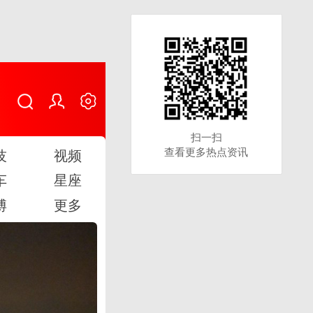
扫一扫
扫一扫
查看更多热点资讯
查看更多热点资讯
技
视频
车
星座
博
更多