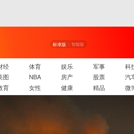
标准版
智能版
财经
体育
娱乐
军事
科
美图
NBA
房产
股票
汽
教育
女性
健康
精品
微