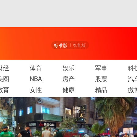
标准版
智能版
财经
体育
娱乐
军事
科
美图
NBA
房产
股票
汽
教育
女性
健康
精品
微