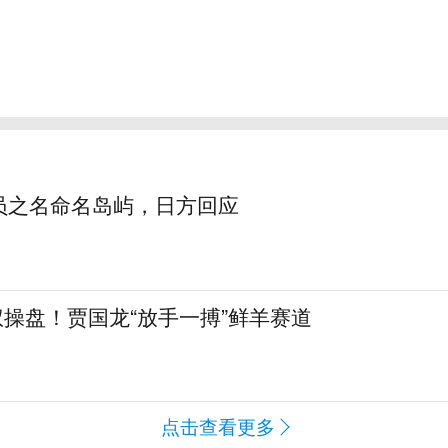
员之名命名岛屿，日方回应
全权操盘！贾国龙“放手一搏”鲜羊赛道
点击查看更多