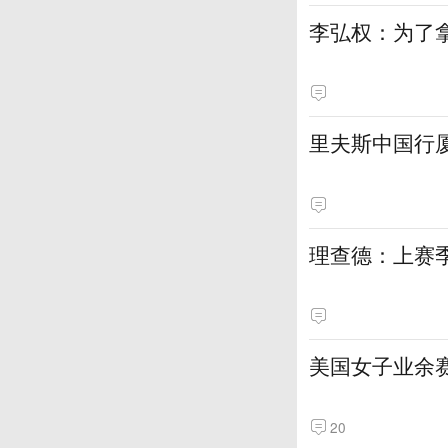
李弘权：为了
里夫斯中国行
理查德：上赛
美国女子业余赛
20