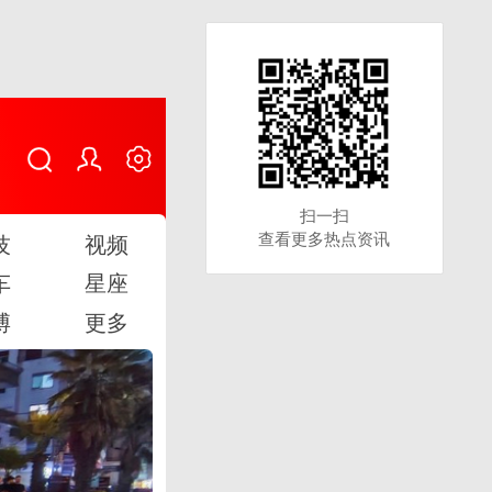
扫一扫
扫一扫
查看更多热点资讯
查看更多热点资讯
技
视频
车
星座
博
更多