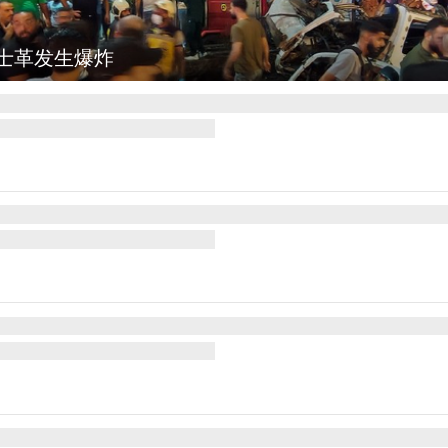
集
云南弥勒：欢庆火把节