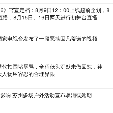
26》官宣定档：8月9日12：00上线超前企划，8
直播，8月15日、16日两天进行初舞台直播
国家电视台发布了一段恶搞因凡蒂诺的视频
遭代拍围堵辱骂，全程低头沉默未做回怼，律
众人物应容忍的合理界限
”影响 苏州多场户外活动宣布取消或延期