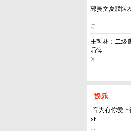
郭昊文夏联队友
王哲林：二级撕
后悔
娱乐
“音为有你爱
办