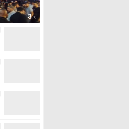
图集
4
江西铅山：千灯点亮
/
6