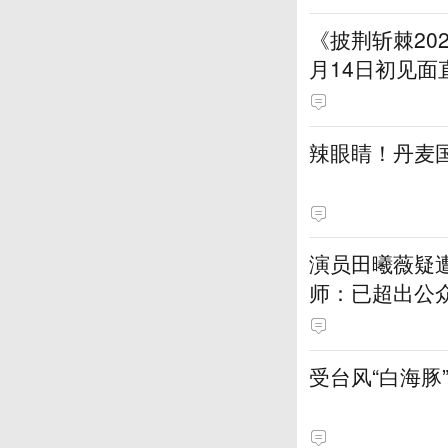
《披荆斩棘20
月14日初见面
辣眼睛！丹麦
演员田曦薇疑
师：已超出公
受台风“白海豚