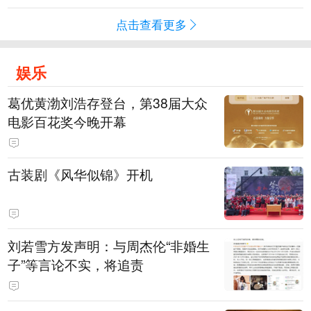
点击查看更多
娱乐
葛优黄渤刘浩存登台，第38届大众
电影百花奖今晚开幕
古装剧《风华似锦》开机
刘若雪方发声明：与周杰伦“非婚生
子”等言论不实，将追责