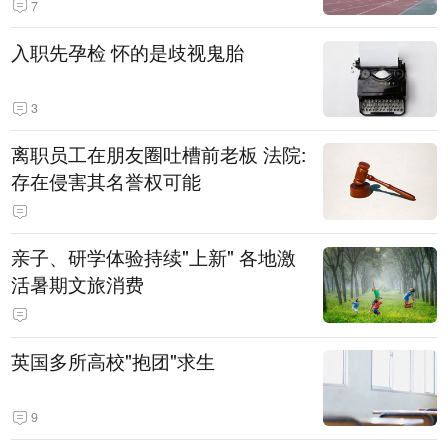
7
入职先孕检 怀的是歧视鬼胎
3
离职员工在朋友圈吐槽前老板 法院:
存在侵害其名誉权可能
亲子、研学体验持续"上新" 各地激
活暑期文旅消费
英国多所高校"抱团"求生
9