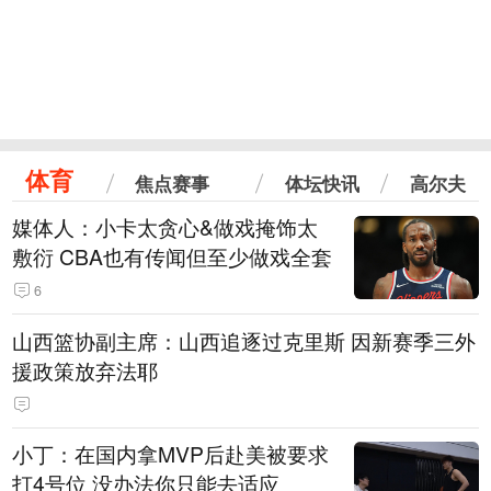
体育
焦点赛事
体坛快讯
高尔夫
媒体人：小卡太贪心&做戏掩饰太
敷衍 CBA也有传闻但至少做戏全套
6
山西篮协副主席：山西追逐过克里斯 因新赛季三外
援政策放弃法耶
小丁：在国内拿MVP后赴美被要求
打4号位 没办法你只能去适应