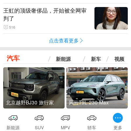
王虹的顶级奢侈品，开始被全网审
判了
516
点击查看更多
汽车
新能源
新车
视频
北京越野BJ30 旅行家
风云T9L 230 Max
新能源
SUV
MPV
轿车
更多