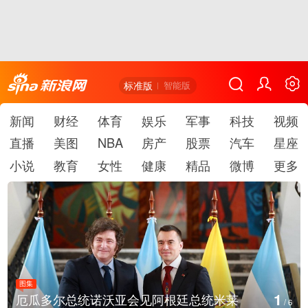
标准版
智能版
新闻
财经
体育
娱乐
军事
科技
视频
直播
美图
NBA
房产
股票
汽车
星座
小说
教育
女性
健康
精品
微博
更多
图集
1
厄瓜多尔总统诺沃亚会见阿根廷总统米莱
/
6