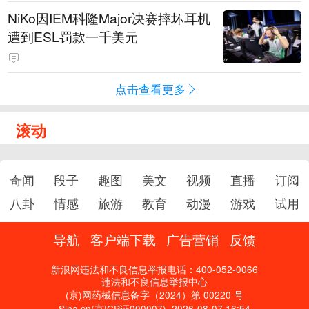
NiKo因IEM科隆Major决赛摔坏耳机
遭到ESL罚款一千美元
点击查看更多
滚动
奇闻
段子
趣图
美文
视频
直播
订阅
八卦
情感
旅游
教育
动漫
游戏
试用
导航
客户端下载
广告营销
反馈
新浪网违法和不良信息举报电话：400-052-0066
违法和不良信息举报中心
(京)网药械信息备字（2024）第 00220 号
Sina.cn(京ICP证000007)
2026-08-07 16:54