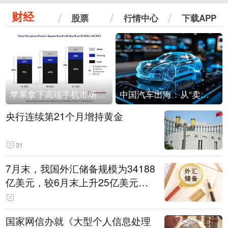
财经
股票
行情中心
下载APP
苹果拿下高端手机市场65%的份额：iPhone 17系列功不可没
中国汽车出海：从“卖出去”到“走进去”
央行连续第21个月增持黄金
31
7月末，我国外汇储备规模为34188
亿美元，较6月末上升25亿美元，
升幅为0.07%
国家网信办就《大型个人信息处理