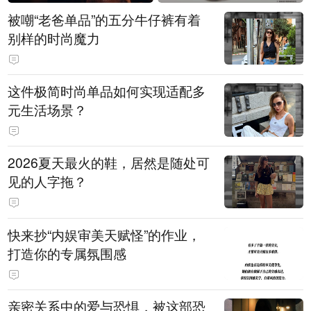
被嘲“老爸单品”的五分牛仔裤有着
别样的时尚魔力
这件极简时尚单品如何实现适配多
元生活场景？
2026夏天最火的鞋，居然是随处可
见的人字拖？
快来抄“内娱审美天赋怪”的作业，
打造你的专属氛围感
亲密关系中的爱与恐惧，被这部恐