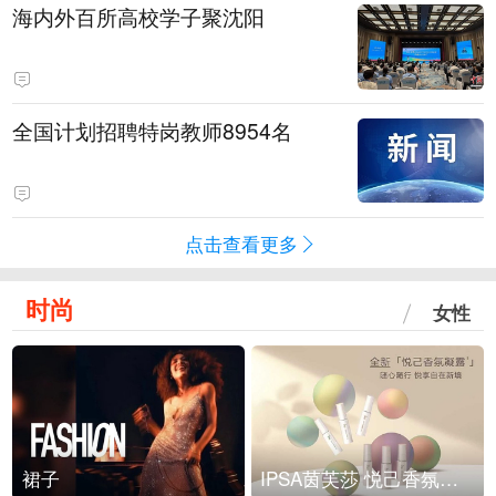
海内外百所高校学子聚沈阳
全国计划招聘特岗教师8954名
点击查看更多
时尚
女性
裙子
IPSA茵芙莎 悦己香氛凝露上市