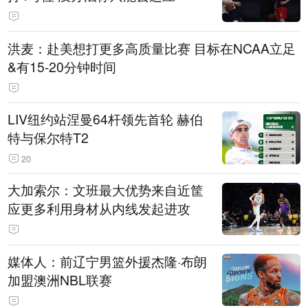
洪麦：赴美想打更多高质量比赛 目标在NCAA立足
&有15-20分钟时间
LIV纽约站涅曼64杆领先首轮 赫伯
特与保尔特T2
20
大加索尔：文班最大优势来自近筐
应更多利用身材从内线发起进攻
媒体人：前辽宁男篮外援杰隆·布朗
加盟澳洲NBL联赛