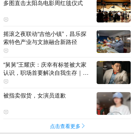
多图直击太阳岛电影周红毯仪式
摇滚之夜联动“吉他小镇”，昌乐探
索特色产业与文旅融合新路径
“舅舅”王耀庆：庆幸有标签被大家
认识，职场首要解决自我生存｜有
艺思
被指卖假货，女演员道歉
点击查看更多