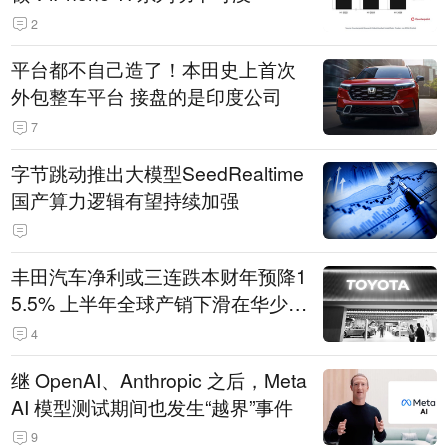
2
平台都不自己造了！本田史上首次
外包整车平台 接盘的是印度公司
7
字节跳动推出大模型SeedRealtime
国产算力逻辑有望持续加强
丰田汽车净利或三连跌本财年预降1
5.5% 上半年全球产销下滑在华少卖
14.3万辆
4
继 OpenAI、Anthropic 之后，Meta
AI 模型测试期间也发生“越界”事件
9