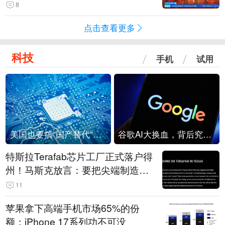
起来可以保值，小批量进一些货”
8
点击查看更多
科技
手机
试用
美国也要搞“国产替代”？先算清三笔账
谷歌AI大换血，背后究竟发生了什么？
特斯拉Terafab芯片工厂正式落户得
州！马斯克放言：要把尖端制造带
回美国
11
苹果拿下高端手机市场65%的份
额：iPhone 17系列功不可没