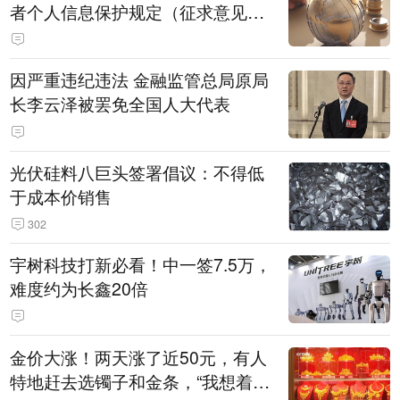
者个人信息保护规定（征求意见
稿）》公开征求意见
因严重违纪违法 金融监管总局原局
长李云泽被罢免全国人大代表
光伏硅料八巨头签署倡议：不得低
于成本价销售
302
宇树科技打新必看！中一签7.5万，
难度约为长鑫20倍
金价大涨！两天涨了近50元，有人
特地赶去选镯子和金条，“我想着买