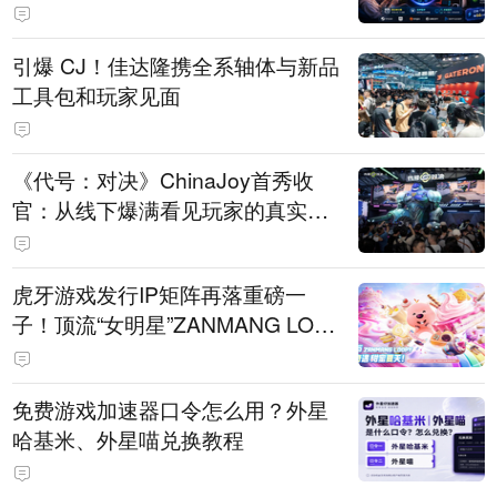
引爆 CJ！佳达隆携全系轴体与新品
工具包和玩家见面
《代号：对决》ChinaJoy首秀收
官：从线下爆满看见玩家的真实期
待
虎牙游戏发行IP矩阵再落重磅一
子！顶流“女明星”ZANMANG LOO
PY 正版3D消除手游《消消奇遇》
惊喜曝光
免费游戏加速器口令怎么用？外星
哈基米、外星喵兑换教程