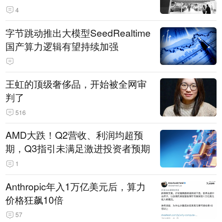
14.3万辆
4
字节跳动推出大模型SeedRealtime
国产算力逻辑有望持续加强
王虹的顶级奢侈品，开始被全网审
判了
516
AMD大跌！Q2营收、利润均超预
期，Q3指引未满足激进投资者预期
1
Anthropic年入1万亿美元后，算力
价格狂飙10倍
57