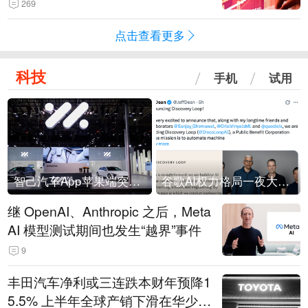
269
点击查看更多
科技
手机
试用
智己汽车App苹果端突然“下架”
谷歌AI权力格局一夜大洗牌
继 OpenAI、Anthropic 之后，Meta
AI 模型测试期间也发生“越界”事件
9
丰田汽车净利或三连跌本财年预降1
5.5% 上半年全球产销下滑在华少卖