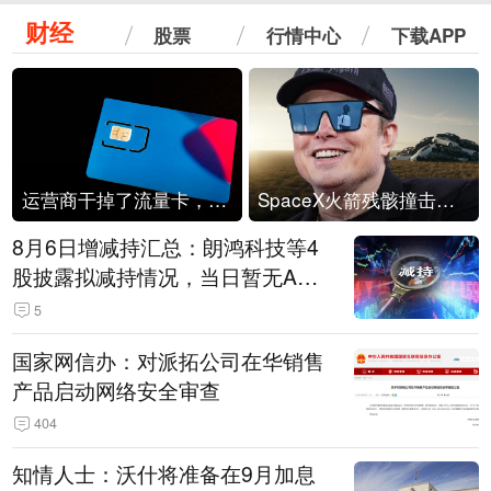
财经
股票
行情中心
下载APP
运营商干掉了流量卡，他们真的玩不起了
SpaceX火箭残骸撞击月球
8月6日增减持汇总：朗鸿科技等4
股披露拟减持情况，当日暂无A股
公司披露拟增持情况（表）
5
国家网信办：对派拓公司在华销售
产品启动网络安全审查
404
知情人士：沃什将准备在9月加息