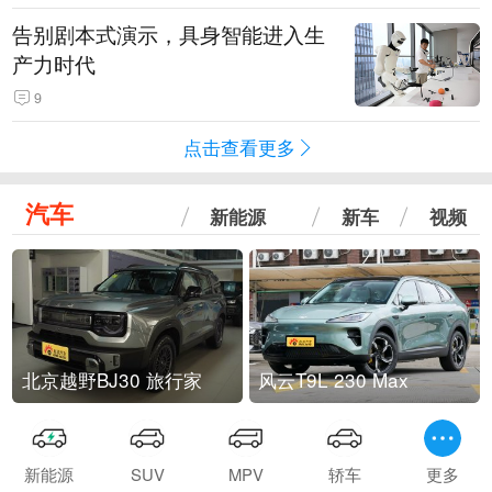
告别剧本式演示，具身智能进入生
产力时代
9
点击查看更多
汽车
新能源
新车
视频
北京越野BJ30 旅行家
风云T9L 230 Max
新能源
SUV
MPV
轿车
更多