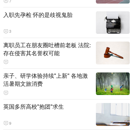
7
入职先孕检 怀的是歧视鬼胎
3
离职员工在朋友圈吐槽前老板 法院:
存在侵害其名誉权可能
亲子、研学体验持续"上新" 各地激
活暑期文旅消费
英国多所高校"抱团"求生
9