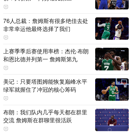
76人总裁：詹姆斯有很多绝佳去处
非常幸运他最终选择了我们
上赛季季后赛使用率榜：杰伦·布朗
和恩比德并列第一 詹姆斯第九
美记：只要塔图姆能恢复巅峰水平
绿军就握住了冲冠的核心筹码
布朗：我们队内几乎每天都在群里
交流 詹姆斯在群聊里很活跃