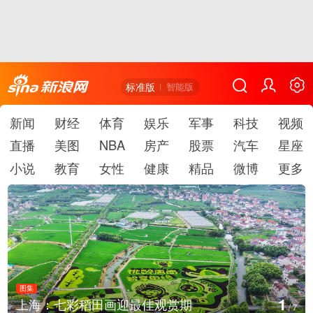
标准版
智能版
新闻
财经
体育
娱乐
军事
科技
视频
直播
美图
NBA
房产
股票
汽车
星座
小说
教育
女性
健康
精品
微博
更多
图集
2
上海：七彩稻田画迎最佳观赏期
/
7