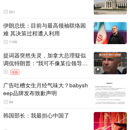
551
伊朗总统：目前与最高领袖联络困
难 其决策过程遭人利用
1106
提词器突然失灵，加拿大总理疑似
调侃特朗普：“我可不像某位领导
人，把这当成一场阴谋”，全场哄笑
视频
广告吐槽女生月经气味大？babysh
eep品牌发布致歉声明
94
韩国部长：我最担心中国了