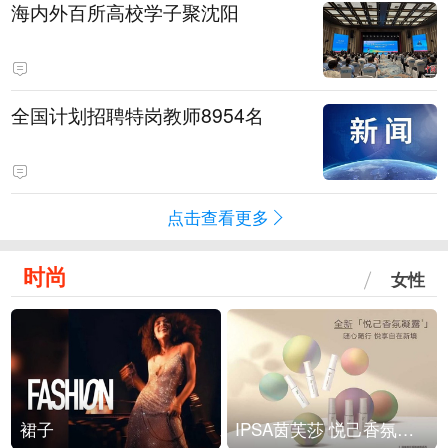
海内外百所高校学子聚沈阳
全国计划招聘特岗教师8954名
点击查看更多
时尚
女性
裙子
IPSA茵芙莎 悦己香氛凝露上市