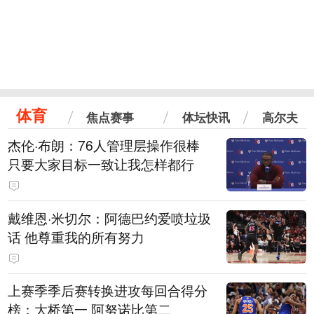
体育
焦点赛事
体坛快讯
高尔夫
杰伦·布朗：76人管理层操作很棒
只要大家目标一致让我怎样都行
戴维恩·米切尔：阿德巴约爱喷垃圾
话 他尊重我的所有努力
上赛季季后赛转换进攻每回合得分
榜：大桥第一 阿努诺比第二