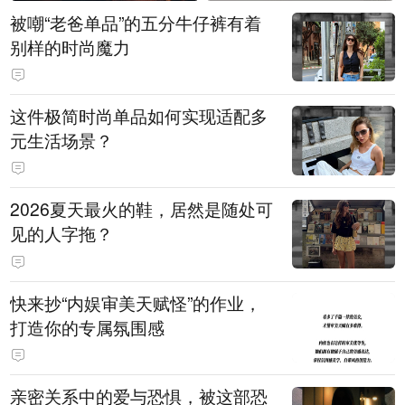
被嘲“老爸单品”的五分牛仔裤有着
别样的时尚魔力
这件极简时尚单品如何实现适配多
元生活场景？
2026夏天最火的鞋，居然是随处可
见的人字拖？
快来抄“内娱审美天赋怪”的作业，
打造你的专属氛围感
亲密关系中的爱与恐惧，被这部恐