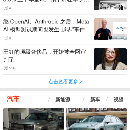
14.3万辆
4
继 OpenAI、Anthropic 之后，Meta
AI 模型测试期间也发生“越界”事件
9
王虹的顶级奢侈品，开始被全网审
判了
516
点击查看更多
汽车
新能源
新车
视频