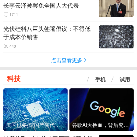
长李云泽被罢免全国人大代表
1711
光伏硅料八巨头签署倡议：不得低
于成本价销售
440
点击查看更多
科技
手机
试用
美国也要搞“国产替代”？先算清三笔账
谷歌AI大换血，背后究竟发生了什么？