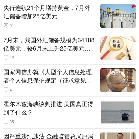
央行连续21个月增持黄金，7月外
汇储备增加25亿美元
91
7月末，我国外汇储备规模为34188
亿美元，较6月末上升25亿美元，
升幅为0.07%
42
国家网信办就《大型个人信息处理
者个人信息保护规定（征求意见
稿）》公开征求意见
4
霍尔木兹海峡谈判推进 美国真正得
到了什么？
35
因严重违纪违法 金融监管总局原局