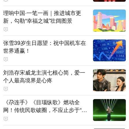
理响中国·一笔一画｜推进城市更
新，勾勒“幸福之城”壮阔图景
张雪39岁生日愿望：祝中国机车在
世界通赢！
刘浩存宋威龙主演七根心简，爱一
个人最高境界是心疼
《尕连手》《目瑙纵歌》燃动全
网！传统民歌破圈，不应止步于“上
头”