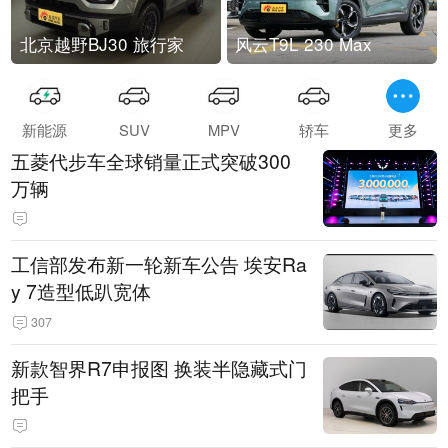
北京越野BJ30 旅行家
风云T9L 230 Max
新能源
SUV
MPV
轿车
更多
五菱代步车全球销量正式突破300
万辆
工信部发布新一轮新车公告 埃安Ra
y 7造型低趴宽体
307
新款智界R7申报图 换装半隐藏式门
把手