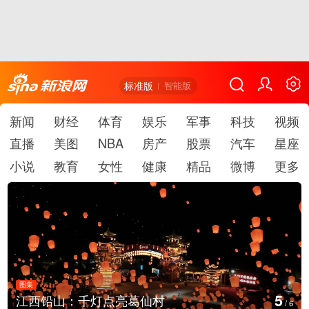
标准版
智能版
新闻
财经
体育
娱乐
军事
科技
视频
直播
美图
NBA
房产
股票
汽车
星座
小说
教育
女性
健康
精品
微博
更多
图集
5
江西铅山：千灯点亮葛仙村
/
6