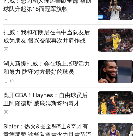
扎威：想为湖人球迷奉献全部 帮助
球队升起第18面冠军旗帜
扎威：我和布朗尼在高中当队友后
成为朋友 很兴奋能再次并肩作战
湖人新援扎威：会在场上展现活力
和努力 防守对方最好的球员
10
离开CBA！Haynes：自由球员后
卫阿隆德斯·威廉姆斯签约奇才
Slater：热火&掘金&骑士&奇才有
意德罗赞 这些队急需火力且需节流