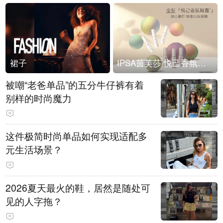
裙子
IPSA茵芙莎 悦己香氛凝露上市
被嘲“老爸单品”的五分牛仔裤有着
别样的时尚魔力
这件极简时尚单品如何实现适配多
元生活场景？
2026夏天最火的鞋，居然是随处可
见的人字拖？