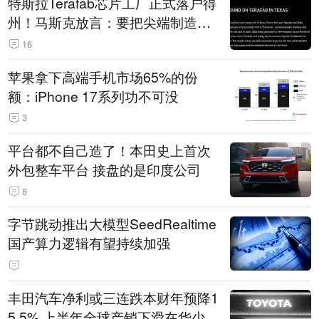
特斯拉Terafab芯片工厂正式落户得
州！马斯克放言：要把尖端制造带
回美国
16
苹果拿下高端手机市场65%的份
额：iPhone 17系列功不可没
3
平台都不自己造了！本田史上首次
外包整车平台 接盘的是印度公司
8
字节跳动推出大模型SeedRealtime
国产算力逻辑有望持续加强
丰田汽车净利或三连跌本财年预降1
5.5% 上半年全球产销下滑在华少卖