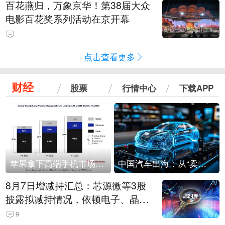
百花燕归，万象京华！第38届大众
电影百花奖系列活动在京开幕
点击查看更多
财经
股票
行情中心
下载APP
苹果拿下高端手机市场65%的份额：iPhone 17系列功不可没
中国汽车出海：从“卖出去”到“走进去”
8月7日增减持汇总：芯源微等3股
披露拟减持情况，依顿电子、晶华
微拟增持（表）
9