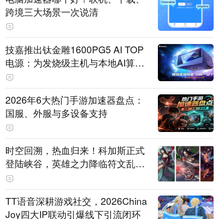
跨境三大场景一次说清
技嘉推出钛金雕1600PG5 AI TOP
电源：为发烧级主机与本地AI算力
打造旗舰供电方案
2026年6大热门手游加速器盘点：
国服、外服与多设备支持
时空回溯，热血归来！科加斯正式
登陆峡谷，英雄之力降临符文乱
斗！
TT语音深耕游戏社交，2026China
Joy四大IP联动引爆线下引流闭环