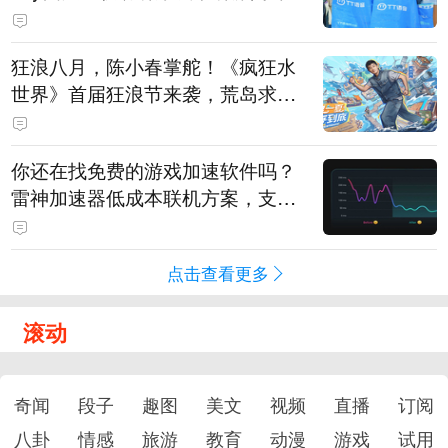
狂浪八月，陈小春掌舵！《疯狂水
世界》首届狂浪节来袭，荒岛求生
直播即将开启
你还在找免费的游戏加速软件吗？
雷神加速器低成本联机方案，支持
免费试用
点击查看更多
滚动
奇闻
段子
趣图
美文
视频
直播
订阅
八卦
情感
旅游
教育
动漫
游戏
试用