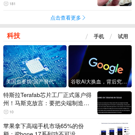
频情况不属实
181
点击查看更多
科技
手机
试用
美国也要搞“国产替代”？先算清三笔账
谷歌AI大换血，背后究竟发生了什么？
特斯拉Terafab芯片工厂正式落户得
州！马斯克放言：要把尖端制造带
回美国
10
苹果拿下高端手机市场65%的份
额：iPhone 17系列功不可没