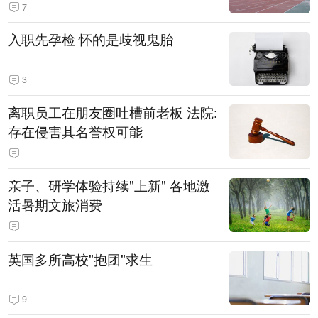
7
入职先孕检 怀的是歧视鬼胎
3
离职员工在朋友圈吐槽前老板 法院:
存在侵害其名誉权可能
亲子、研学体验持续"上新" 各地激
活暑期文旅消费
英国多所高校"抱团"求生
9