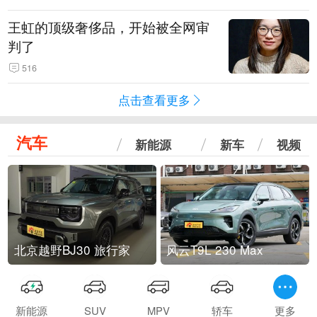
王虹的顶级奢侈品，开始被全网审
判了
516
点击查看更多
汽车
新能源
新车
视频
北京越野BJ30 旅行家
风云T9L 230 Max
新能源
SUV
MPV
轿车
更多