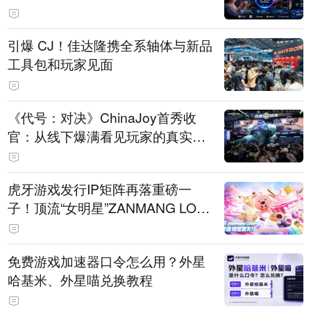
引爆 CJ！佳达隆携全系轴体与新品
工具包和玩家见面
《代号：对决》ChinaJoy首秀收
官：从线下爆满看见玩家的真实期
待
虎牙游戏发行IP矩阵再落重磅一
子！顶流“女明星”ZANMANG LOO
PY 正版3D消除手游《消消奇遇》
惊喜曝光
免费游戏加速器口令怎么用？外星
哈基米、外星喵兑换教程