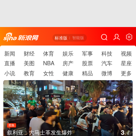
标准版
智能版
新闻
财经
体育
娱乐
军事
科技
视频
直播
美图
NBA
房产
股票
汽车
星座
小说
教育
女性
健康
精品
微博
更多
图集
4
云南弥勒：欢庆火把节
/
6