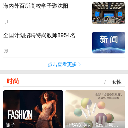
海内外百所高校学子聚沈阳
全国计划招聘特岗教师8954名
点击查看更多
时尚
女性
裙子
IPSA茵芙莎 悦己香氛凝露上市