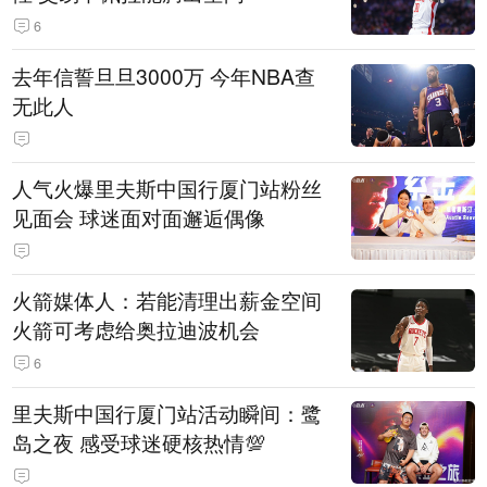
6
去年信誓旦旦3000万 今年NBA查
无此人
人气火爆里夫斯中国行厦门站粉丝
见面会 球迷面对面邂逅偶像
火箭媒体人：若能清理出薪金空间
火箭可考虑给奥拉迪波机会
6
里夫斯中国行厦门站活动瞬间：鹭
岛之夜 感受球迷硬核热情💯