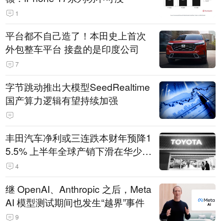
1
平台都不自己造了！本田史上首次
外包整车平台 接盘的是印度公司
7
字节跳动推出大模型SeedRealtime
国产算力逻辑有望持续加强
丰田汽车净利或三连跌本财年预降1
5.5% 上半年全球产销下滑在华少卖
14.3万辆
4
继 OpenAI、Anthropic 之后，Meta
AI 模型测试期间也发生“越界”事件
9