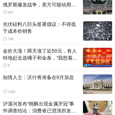
俄罗斯爆发战争，美方可能动用战
术核武器
507
光伏硅料八巨头签署倡议：不得低
于成本价销售
199
金价大涨！两天涨了近50元，有人
特地赶去选镯子和金条，“我想着买
起来可以保值，小批量进一些货”
6
知情人士：沃什将准备在9月加息
1030
泸溪河发布“桃酥出现金属牙冠”事
件调查结论：消费者已澄清所发视