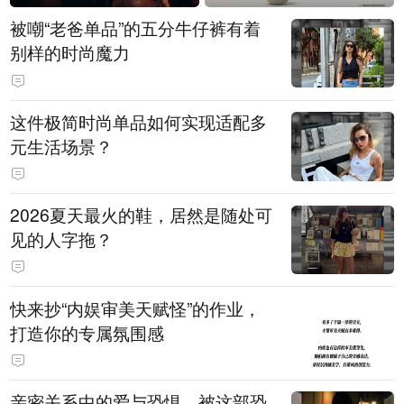
被嘲“老爸单品”的五分牛仔裤有着
别样的时尚魔力
这件极简时尚单品如何实现适配多
元生活场景？
2026夏天最火的鞋，居然是随处可
见的人字拖？
快来抄“内娱审美天赋怪”的作业，
打造你的专属氛围感
亲密关系中的爱与恐惧，被这部恐