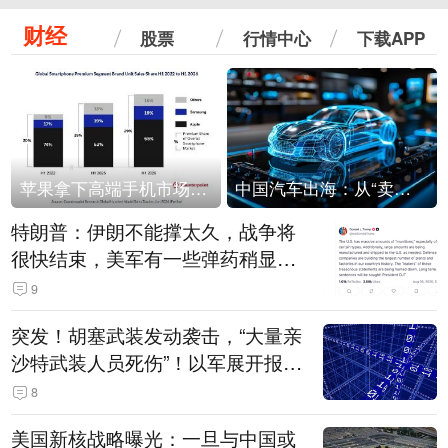
财经
股票
行情中心
下载APP
苹果拿下高端手机市场65%的份额：iPhone 17系列功不可没
中国汽车出海：从“卖出去”到“走进去”
特朗普：伊朗不能撑太久，战争将
很快结束，美军有一些弹药稍显紧
张！伊朗公布拟议的海峡管理文本
9
突发！胡塞武装发动袭击，“大量亲
沙特武装人员死伤”！以军展开报复
性空袭
8
美国新核战略曝光：一旦与中国或