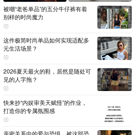
被嘲“老爸单品”的五分牛仔裤有着
别样的时尚魔力
这件极简时尚单品如何实现适配多
元生活场景？
2026夏天最火的鞋，居然是随处可
见的人字拖？
快来抄“内娱审美天赋怪”的作业，
打造你的专属氛围感
亲密关系中的爱与恐惧，被这部恐