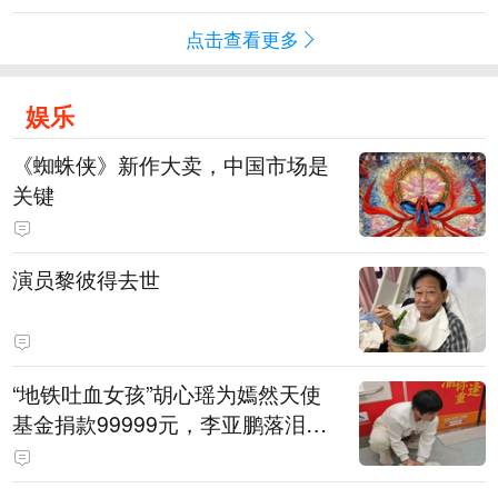
点击查看更多
娱乐
《蜘蛛侠》新作大卖，中国市场是
关键
演员黎彼得去世
“地铁吐血女孩”胡心瑶为嫣然天使
基金捐款99999元，李亚鹏落泪感
谢：我个人向她捐赠99999元，也
向其病友之家捐赠99999元