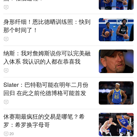
身形纤细！恩比德晒训练照：快到
那个时间了！
纳斯：我对詹姆斯说你可以完美融
入体系 我认识的人都在恭喜我
Slater：巴特勒可能在明年二月份
回归 在此之前伦德博格可能首发
休赛期最疯狂的交易是哪笔？希
罗：希罗换字母哥
20