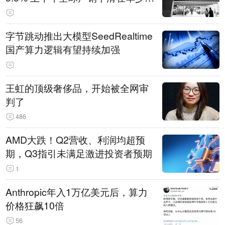
14.3万辆
字节跳动推出大模型SeedRealtime
国产算力逻辑有望持续加强
王虹的顶级奢侈品，开始被全网审
判了
486
AMD大跌！Q2营收、利润均超预
期，Q3指引未满足激进投资者预期
1
Anthropic年入1万亿美元后，算力
价格狂飙10倍
56