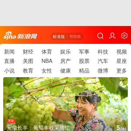
标准版
智能版
新闻
财经
体育
娱乐
军事
科技
视频
直播
美图
NBA
房产
股票
汽车
星座
小说
教育
女性
健康
精品
微博
更多
图集
5
安徽长丰：葡萄丰收采摘忙
/
6