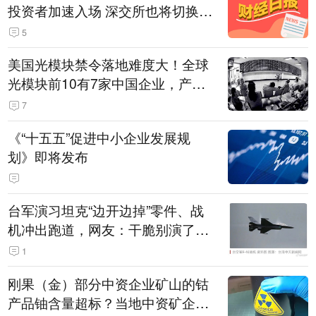
投资者加速入场 深交所也将切换交
易线路
5
美国光模块禁令落地难度大！全球
光模块前10有7家中国企业，产业
界人士：想“脱钩”并不容易
7
《“十五五”促进中小企业发展规
划》即将发布
台军演习坦克“边开边掉”零件、战
机冲出跑道，网友：干脆别演了，
没有一次没有笑话发生
1
刚果（金）部分中资企业矿山的钴
产品铀含量超标？当地中资矿企协