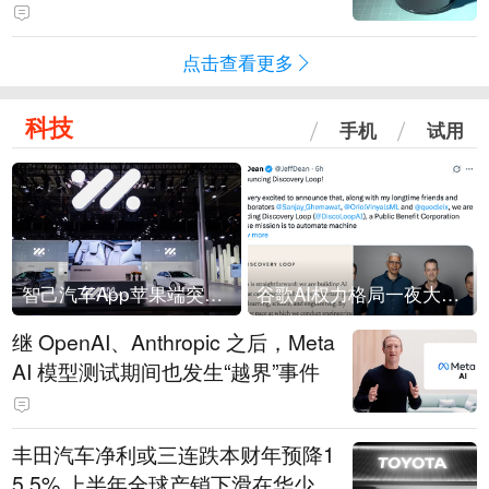
会回应：报道不实
点击查看更多
科技
手机
试用
智己汽车App苹果端突然“下架”
谷歌AI权力格局一夜大洗牌
继 OpenAI、Anthropic 之后，Meta
AI 模型测试期间也发生“越界”事件
丰田汽车净利或三连跌本财年预降1
5.5% 上半年全球产销下滑在华少卖