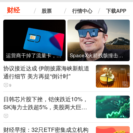
财经
股票
行情中心
下载APP
运营商干掉了流量卡，他们真的玩不起了
SpaceX火箭残骸撞击月球
协议接近达成 伊朗披露海峡新航道
通行细节 美方再提“倒计时”
9
日韩芯片股下挫，铠侠跌近10%，
SK海力士跌超5%，美股两大巨头
遭遇业绩杀
财经早报：32只ETF密集成立机构