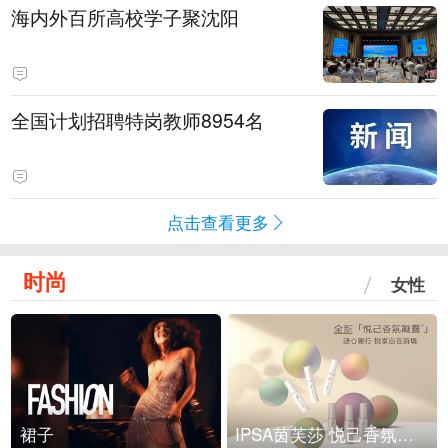
海内外百所高校学子聚沈阳
全国计划招聘特岗教师8954名
点击查看更多
时尚
女性
裙子
IPSA茵芙莎 悦己香氛凝露上市