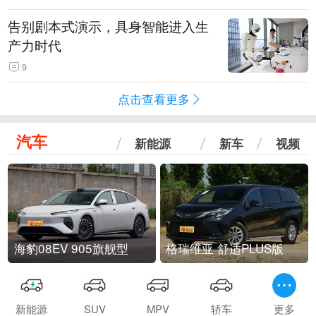
告别剧本式演示，具身智能进入生
产力时代
9
点击查看更多
汽车
新能源
新车
视频
海豹08EV 905旗舰型
格瑞维亚 舒适PLUS版
新能源
SUV
MPV
轿车
更多