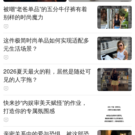
被嘲“老爸单品”的五分牛仔裤有着
别样的时尚魔力
这件极简时尚单品如何实现适配多
元生活场景？
2026夏天最火的鞋，居然是随处可
见的人字拖？
快来抄“内娱审美天赋怪”的作业，
打造你的专属氛围感
亲密关系中的爱与恐惧，被这部恐