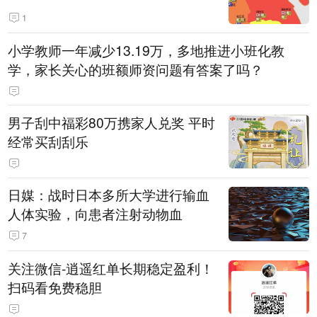
1
小学教师一年减少13.19万，多地推进小班化教
学，家长关心的班额师资问题有答案了吗？
男子刮中福彩80万携家人兑奖 平时
经常买刮刮乐
日媒：战时日本多所大学进行输血
人体实验，向患者注射动物血
7
关注微信-逍遥红单长期稳定盈利！
扫码看免费稳胆