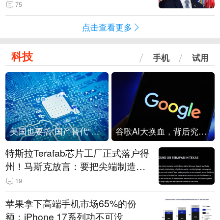
75
点击查看更多
科技
手机
试用
美国也要搞“国产替代”？先算清三笔账
谷歌AI大换血，背后究竟发生了什么？
特斯拉Terafab芯片工厂正式落户得
州！马斯克放言：要把尖端制造带
回美国
19
苹果拿下高端手机市场65%的份
额：iPhone 17系列功不可没