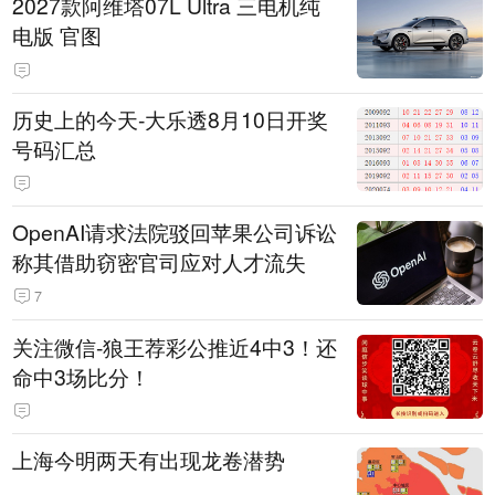
2027款阿维塔07L Ultra 三电机纯
电版 官图
历史上的今天-大乐透8月10日开奖
号码汇总
OpenAI请求法院驳回苹果公司诉讼
称其借助窃密官司应对人才流失
7
关注微信-狼王荐彩公推近4中3！还
命中3场比分！
上海今明两天有出现龙卷潜势