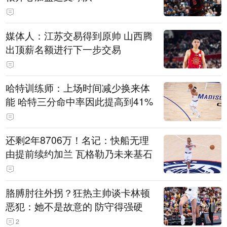
媒体人：江苏交易得到原帅 山西腾
出顶薪名额进行下一步交易
哈特训练师：上场时间减少换来体
能 哈特三分命中率因此提高到41%
还剩2年8706万！名记：快船无理
由提前续约加兰 瓦格勒乃未来基石
胳膊肘往外拐？狂热主帅谈卡林顿
恶犯：她不是故意的 防守得强硬
2