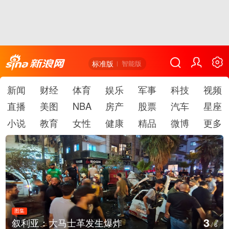
标准版
智能版
新闻
财经
体育
娱乐
军事
科技
视频
直播
美图
NBA
房产
股票
汽车
星座
小说
教育
女性
健康
精品
微博
更多
图集
4
利亚：大马士革发生爆炸
云南
/
6