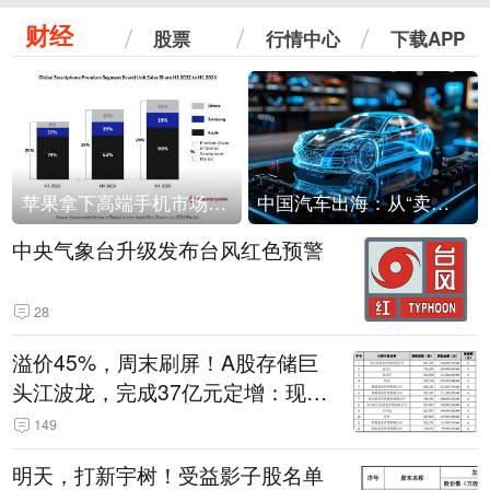
财经
股票
行情中心
下载APP
苹果拿下高端手机市场65%的份额：iPhone 17系列功不可没
中国汽车出海：从“卖出去”到“走进去”
中央气象台升级发布台风红色预警
28
溢价45%，周末刷屏！A股存储巨
头江波龙，完成37亿元定增：现价
386.6元，定增价560元
149
明天，打新宇树！受益影子股名单