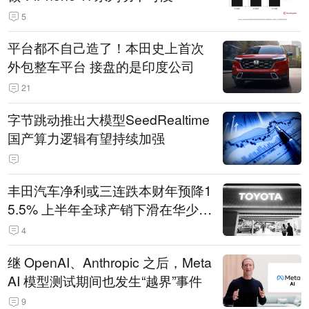
5
平台都不自己造了！本田史上首次
外包整车平台 接盘的是印度公司
21
字节跳动推出大模型SeedRealtime
国产算力逻辑有望持续加强
丰田汽车净利或三连跌本财年预降1
5.5% 上半年全球产销下滑在华少卖
14.3万辆
4
继 OpenAI、Anthropic 之后，Meta
AI 模型测试期间也发生“越界”事件
9