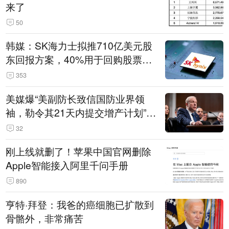
来了
50
韩媒：SK海力士拟推710亿美元股
东回报方案，40%用于回购股票，
相当于美股发行规模
353
美媒爆“美副防长致信国防业界领
袖，勒令其21天内提交增产计划”，
五角大楼回应
32
刚上线就删了！苹果中国官网删除
Apple智能接入阿里千问手册
890
亨特·拜登：我爸的癌细胞已扩散到
骨骼外，非常痛苦