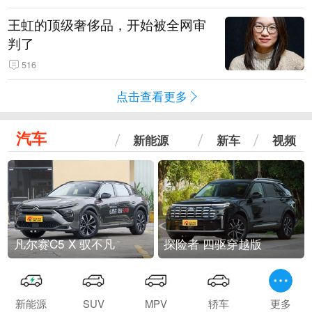
王虹的顶级奢侈品，开始被全网审
判了
516
点击查看更多
汽车
新能源
新车
视频
凡尔赛C5 X 驭不凡
探险者 四驱穿越版
新能源
SUV
MPV
轿车
更多