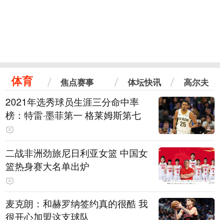
体育
焦点赛事
体坛快讯
高尔夫
2021年选秀球员生涯三分命中率
榜：特雷·墨菲第一 格莱姆斯第七
二战非洲劲旅尼日利亚女篮 中国女
篮热身赛大名单出炉
麦克朗：和赫罗纳签约真的很酷 我
很开心加盟这支球队