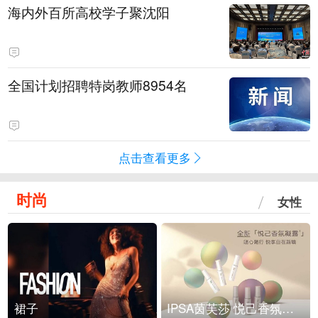
海内外百所高校学子聚沈阳
全国计划招聘特岗教师8954名
点击查看更多
时尚
女性
裙子
IPSA茵芙莎 悦己香氛凝露上市