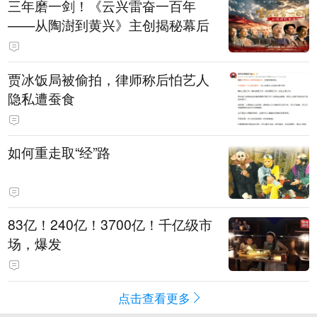
三年磨一剑！《云兴雷奋一百年
——从陶澍到黄兴》主创揭秘幕后
贾冰饭局被偷拍，律师称后怕艺人
隐私遭蚕食
如何重走取“经”路
83亿！240亿！3700亿！千亿级市
场，爆发
点击查看更多