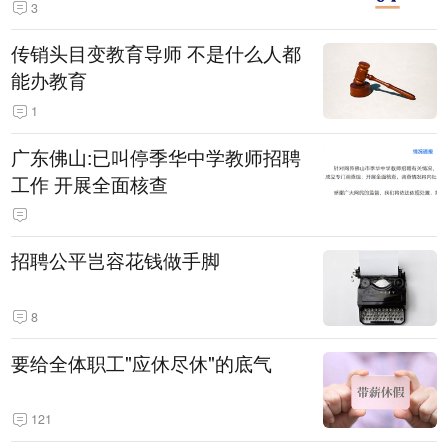
3
传销头目变教育导师 不是什么人都
能办教育
1
广东佛山:已叫停季华中学教师招聘
工作 开展全面核查
招聘公平岂容花钱做手脚
8
要给全体职工"应休尽休"的底气
121