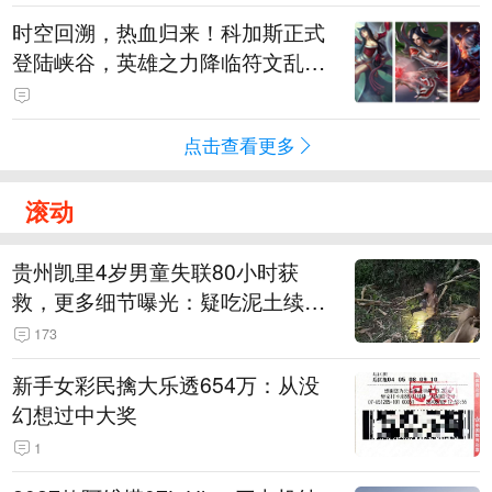
时空回溯，热血归来！科加斯正式
登陆峡谷，英雄之力降临符文乱
斗！
点击查看更多
滚动
贵州凯里4岁男童失联80小时获
救，更多细节曝光：疑吃泥土续
命，搜救至20米附近错过多找3天
173
新手女彩民擒大乐透654万：从没
幻想过中大奖
1