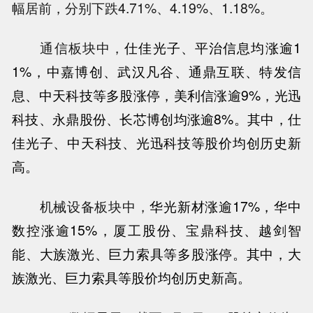
幅居前，分别下跌4.71%、4.19%、1.18%。
通信板块中，
仕佳光子
、
平治信息
均涨逾1
1%，
中嘉博创
、
武汉凡谷
、
通鼎互联
、
特发信
息
、
中天科技
等多股涨停，
美利信
涨逾9%，
光迅
科技
、
永鼎股份
、
长芯博创
均涨逾8%。其中，仕
佳光子、中天科技、光迅科技等股价均创历史新
高。
机械设备板块中，
华光新材
涨逾17%，
华中
数控
涨逾15%，
厦工股份
、
宝鼎科技
、
越剑智
能
、
大族激光
、
巨力索具
等多股涨停。其中，大
族激光、巨力索具等股价均创历史新高。