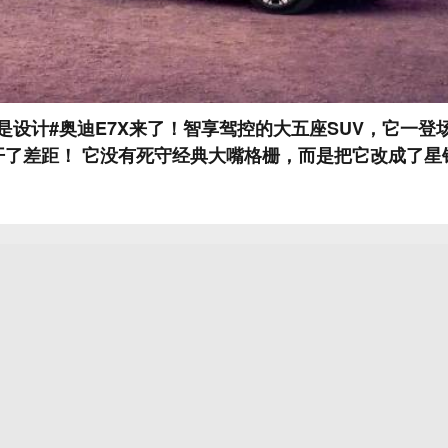
才是设计#奥迪E7X来了！智享驾控的大五座SUV，它一
开了差距！ 它没有死守经典大嘴格栅，而是把它改成了星
不照搬、不复刻，更有新时代的味道！车长5049mm、轴
tro肩线，车身线条大气稳重，简约又高级～ 加大灯环、行
6颗独立控制LED，再加上百万级像素大灯和星河光毯，
靠原创和传承说话，这也是豪华品牌该有的样子！