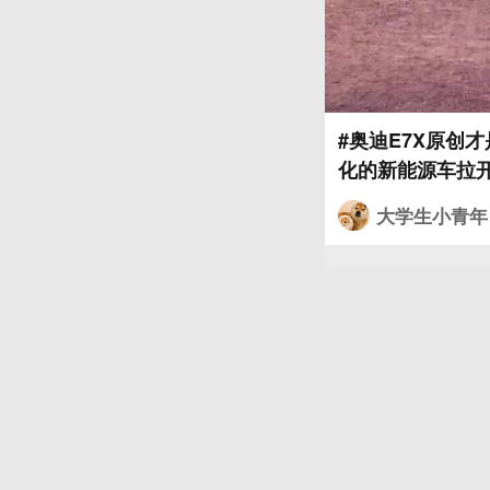
#奥迪E7X原创
化的新能源车拉
条重新诠释经典，
大学生小青年
上标志性quat
迎宾灯语，144
满。 不跟风，