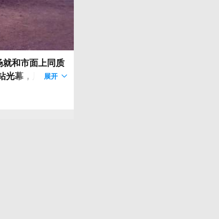
登场就和市面上同质
钻光幕，用光影线
展开
距3060mm，配
业首创位置灯、8种
科技感和仪式感拉