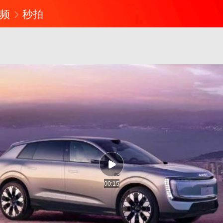
频
秒拍
00:15