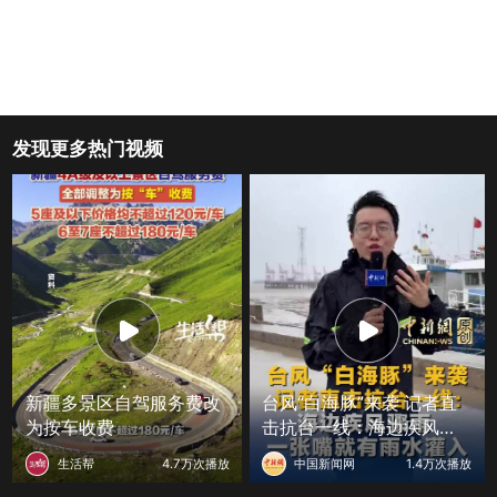
发现更多热门视频
新疆多景区自驾服务费改
台风“白海豚”来袭 记者直
为按车收费
击抗台一线：海边疾风骤
雨 一张嘴就有雨水灌入
生活帮
4.7万次播放
中国新闻网
1.4万次播放