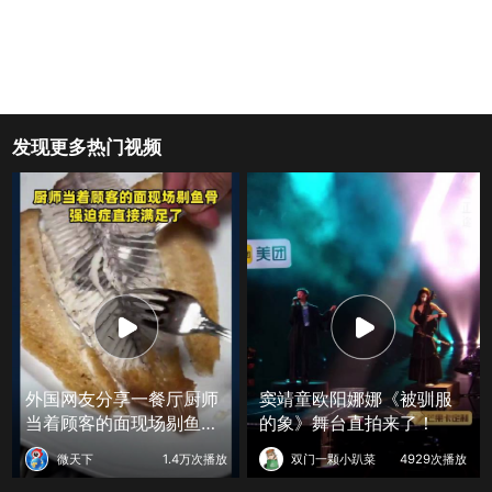
发现更多热门视频
外国网友分享一餐厅厨师
窦靖童欧阳娜娜《被驯服
当着顾客的面现场剔鱼
的象》舞台直拍来了！
骨，强迫症直接满足了
微天下
1.4万次播放
双门一颗小趴菜
4929次播放