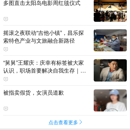
多图直击太阳岛电影周红毯仪式
摇滚之夜联动“吉他小镇”，昌乐探
索特色产业与文旅融合新路径
“舅舅”王耀庆：庆幸有标签被大家
认识，职场首要解决自我生存｜有
艺思
被指卖假货，女演员道歉
点击查看更多