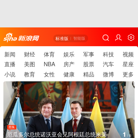
标准版
智能版
新闻
财经
体育
娱乐
军事
科技
视频
直播
美图
NBA
房产
股票
汽车
星座
小说
教育
女性
健康
精品
微博
更多
图集
1
厄瓜多尔总统诺沃亚会见阿根廷总统米莱
/
6