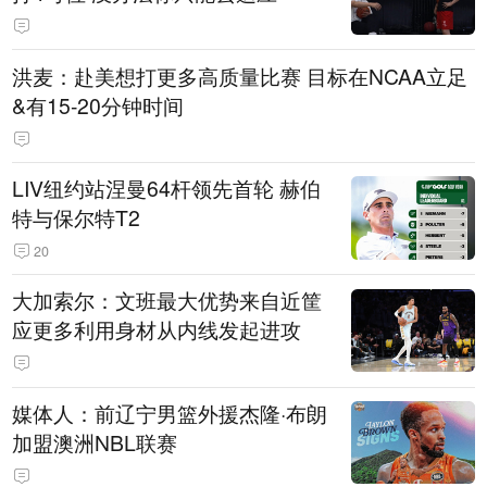
洪麦：赴美想打更多高质量比赛 目标在NCAA立足
&有15-20分钟时间
LIV纽约站涅曼64杆领先首轮 赫伯
特与保尔特T2
20
大加索尔：文班最大优势来自近筐
应更多利用身材从内线发起进攻
媒体人：前辽宁男篮外援杰隆·布朗
加盟澳洲NBL联赛