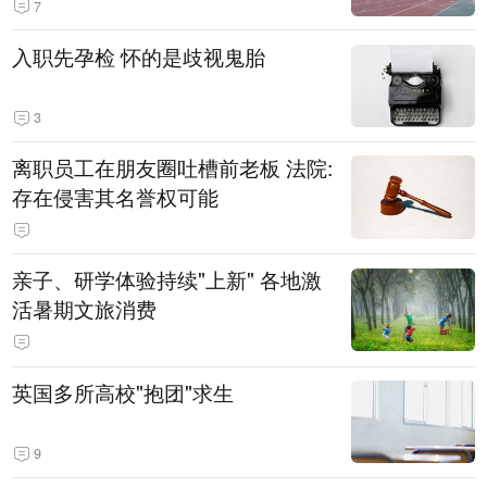
7
入职先孕检 怀的是歧视鬼胎
3
离职员工在朋友圈吐槽前老板 法院:
存在侵害其名誉权可能
亲子、研学体验持续"上新" 各地激
活暑期文旅消费
英国多所高校"抱团"求生
9