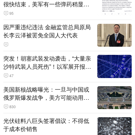
很快结束，美军有一些弹药稍显紧
张！伊朗公布拟议的海峡管理文本
95
因严重违纪违法 金融监管总局原局
长李云泽被罢免全国人大代表
突发！胡塞武装发动袭击，“大量亲
沙特武装人员死伤”！以军展开报复
性空袭
47
美国新核战略曝光：一旦与中国或
俄罗斯爆发战争，美方可能动用战
术核武器
830
光伏硅料八巨头签署倡议：不得低
于成本价销售