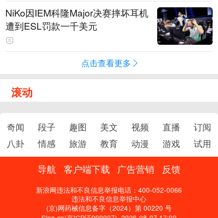
NiKo因IEM科隆Major决赛摔坏耳机
遭到ESL罚款一千美元
点击查看更多
滚动
奇闻
段子
趣图
美文
视频
直播
订阅
八卦
情感
旅游
教育
动漫
游戏
试用
导航
客户端下载
广告营销
反馈
新浪网违法和不良信息举报电话：400-052-0066
违法和不良信息举报中心
(京)网药械信息备字（2024）第 00220 号
Sina.cn(京ICP证000007)
2026-08-07 17:00