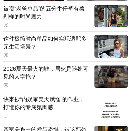
被嘲“老爸单品”的五分牛仔裤有着
别样的时尚魔力
这件极简时尚单品如何实现适配多
元生活场景？
2026夏天最火的鞋，居然是随处可
见的人字拖？
快来抄“内娱审美天赋怪”的作业，
打造你的专属氛围感
亲密关系中的爱与恐惧，被这部恐