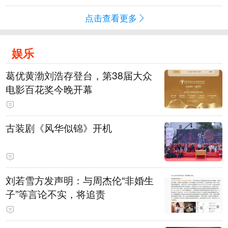
点击查看更多
娱乐
葛优黄渤刘浩存登台，第38届大众
电影百花奖今晚开幕
古装剧《风华似锦》开机
刘若雪方发声明：与周杰伦“非婚生
子”等言论不实，将追责