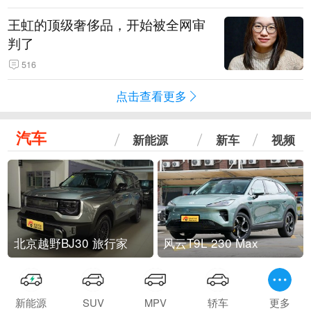
王虹的顶级奢侈品，开始被全网审
判了
516
点击查看更多
汽车
新能源
新车
视频
北京越野BJ30 旅行家
风云T9L 230 Max
新能源
SUV
MPV
轿车
更多