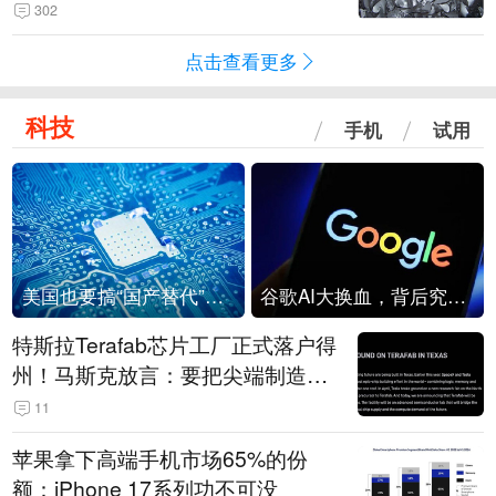
302
点击查看更多
科技
手机
试用
美国也要搞“国产替代”？先算清三笔账
谷歌AI大换血，背后究竟发生了什么？
特斯拉Terafab芯片工厂正式落户得
州！马斯克放言：要把尖端制造带
回美国
11
苹果拿下高端手机市场65%的份
额：iPhone 17系列功不可没