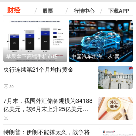
财经
股票
行情中心
下载APP
苹果拿下高端手机市场65%的份额：iPhone 17系列功不可没
中国汽车出海：从“卖出去”到“走进去”
央行连续第21个月增持黄金
30
7月末，我国外汇储备规模为34188
亿美元，较6月末上升25亿美元，
升幅为0.07%
特朗普：伊朗不能撑太久，战争将