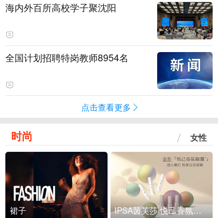
海内外百所高校学子聚沈阳
全国计划招聘特岗教师8954名
点击查看更多
时尚
女性
裙子
IPSA茵芙莎 悦己香氛凝露上市