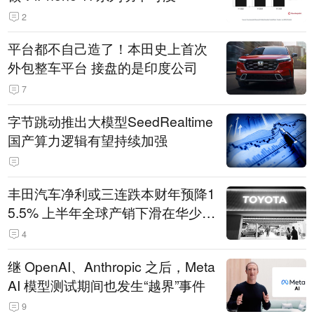
2
平台都不自己造了！本田史上首次
外包整车平台 接盘的是印度公司
7
字节跳动推出大模型SeedRealtime
国产算力逻辑有望持续加强
丰田汽车净利或三连跌本财年预降1
5.5% 上半年全球产销下滑在华少卖
14.3万辆
4
继 OpenAI、Anthropic 之后，Meta
AI 模型测试期间也发生“越界”事件
9