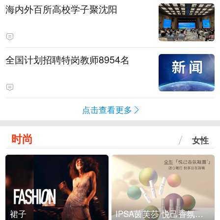
海内外百所高校学子聚沈阳
全国计划招聘特岗教师8954名
点击查看更多
时尚
女性
裙子
IPSA茵芙莎 悦己香氛凝露上市