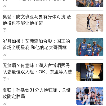
奥登：防文班亚马要有身体对抗 放
他投也不能让他扣篮
岁月如梭！艾弗森晒合影：国王的
首场全明星赛 和他的老大哥同框
无詹眉？何意味！湖人官博晒照秀
队史最佳双人组：OK、东里等入选
1
夏联｜孙浩钦31分力挽狂澜，关键
攻防定胜局