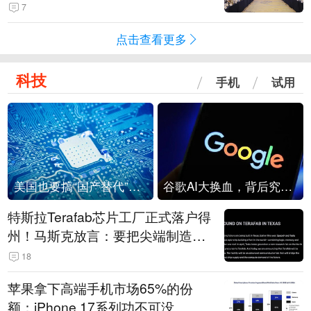
7
点击查看更多
科技
手机
试用
美国也要搞“国产替代”？先算清三笔账
谷歌AI大换血，背后究竟发生了什么？
特斯拉Terafab芯片工厂正式落户得
州！马斯克放言：要把尖端制造带
回美国
18
苹果拿下高端手机市场65%的份
额：iPhone 17系列功不可没