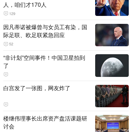
人，咱们才170人
129
因凡蒂诺被爆曾与女员工有染，国
际足联、欧足联紧急回应
52
“非计划”空间事件！中国卫星拍到
了
白宫发了一张图，网友炸了
楼继伟理事长出席资产盘活课题研
讨会