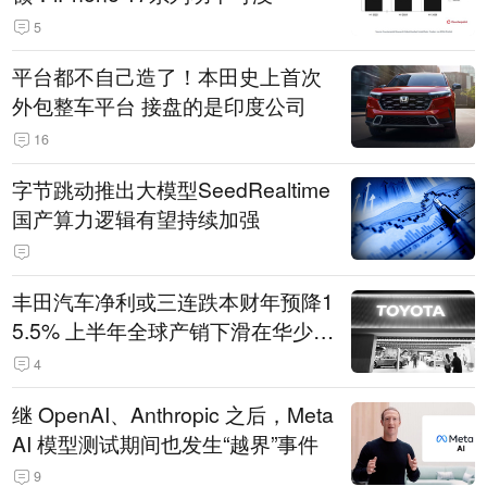
5
平台都不自己造了！本田史上首次
外包整车平台 接盘的是印度公司
16
字节跳动推出大模型SeedRealtime
国产算力逻辑有望持续加强
丰田汽车净利或三连跌本财年预降1
5.5% 上半年全球产销下滑在华少卖
14.3万辆
4
继 OpenAI、Anthropic 之后，Meta
AI 模型测试期间也发生“越界”事件
9