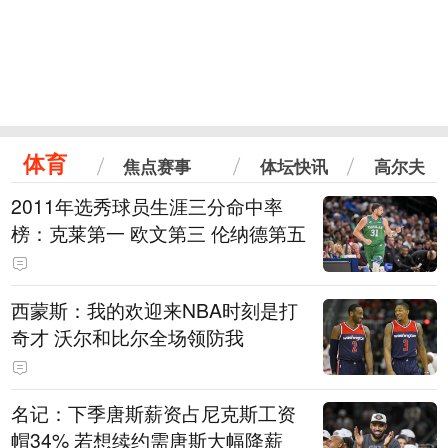
体育
焦点赛事
体坛快讯
高尔夫
2011年选秀球员生涯三分命中率
榜：克莱第一 欧文第三 伦纳德第五
西蒙斯：我的欢迎来NBA时刻是打
奇才 沃尔和比尔全场领防我
名记：下季唐斯薪资占尼克斯工资
帽34% 若想续约需唐斯大幅降薪