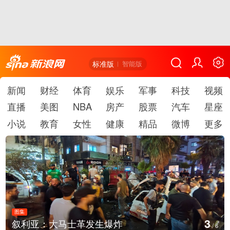
标准版
智能版
新闻
财经
体育
娱乐
军事
科技
视频
直播
美图
NBA
房产
股票
汽车
星座
小说
教育
女性
健康
精品
微博
更多
图集
4
云南弥勒：欢庆火把节
/
6