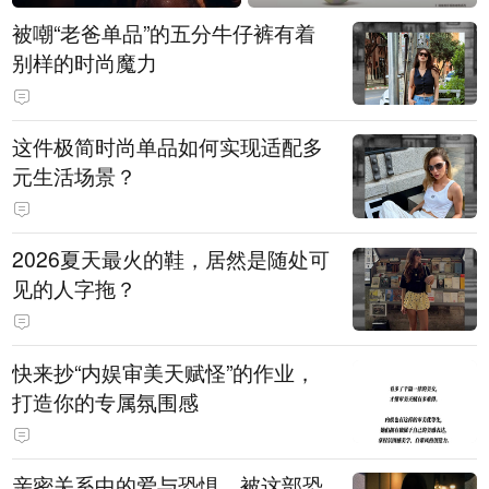
被嘲“老爸单品”的五分牛仔裤有着
别样的时尚魔力
这件极简时尚单品如何实现适配多
元生活场景？
2026夏天最火的鞋，居然是随处可
见的人字拖？
快来抄“内娱审美天赋怪”的作业，
打造你的专属氛围感
亲密关系中的爱与恐惧，被这部恐