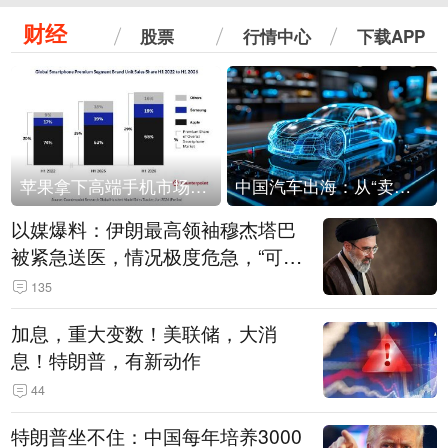
财经
股票
行情中心
下载APP
苹果拿下高端手机市场65%的份额：iPhone 17系列功不可没
中国汽车出海：从“卖出去”到“走进去”
以媒爆料：伊朗最高领袖穆杰塔巴
被紧急送医，情况极度危急，“可能
随时会死去”
135
加息，重大变数！美联储，大消
息！特朗普，有新动作
44
特朗普坐不住：中国每年培养3000