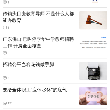
1
传销头目变教育导师 不是什么人都
能办教育
1
广东佛山:已叫停季华中学教师招聘
工作 开展全面核查
招聘公平岂容花钱做手脚
8
要给全体职工"应休尽休"的底气
121