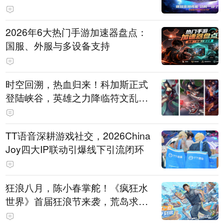
打造旗舰供电方案
2026年6大热门手游加速器盘点：
国服、外服与多设备支持
时空回溯，热血归来！科加斯正式
登陆峡谷，英雄之力降临符文乱
斗！
TT语音深耕游戏社交，2026China
Joy四大IP联动引爆线下引流闭环
狂浪八月，陈小春掌舵！《疯狂水
世界》首届狂浪节来袭，荒岛求生
直播即将开启