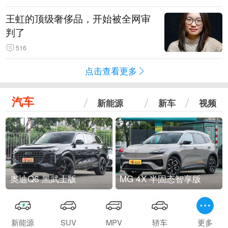
王虹的顶级奢侈品，开始被全网审
判了
516
点击查看更多
汽车
新能源
新车
视频
奥迪Q6 黑武士版
MG 4X 半固态智享版
新能源
SUV
MPV
轿车
更多