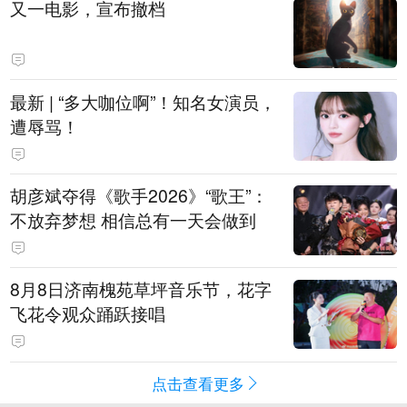
又一电影，宣布撤档
最新 | “多大咖位啊”！知名女演员，
遭辱骂！
胡彦斌夺得《歌手2026》“歌王”：
不放弃梦想 相信总有一天会做到
8月8日济南槐苑草坪音乐节，花字
飞花令观众踊跃接唱
点击查看更多