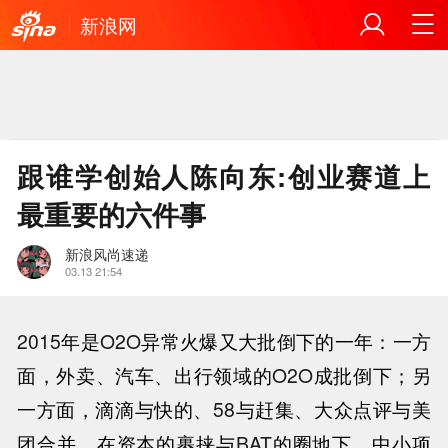
新浪网
跟谁学创始人陈向东:创业赛道上
最重要的六件事
新浪风尚速递
03.13 21:54
2015
年是
O2O
异常火爆又大批倒下的一年：一方
面，外卖、汽车、出行领域的
O2O
成批倒下；另
一方面，滴滴与快的、
58
与赶集、大众点评与美
团合并，在资本的裹挟与
BAT
的圈地下，中小项