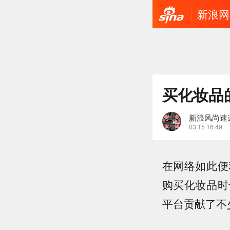
新浪网
买化妆品
新浪风尚速
03.15 16:49
在网络如此便
购买化妆品时
平台贡献了不