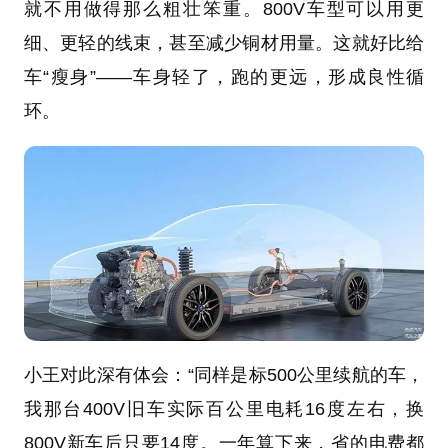
就不用做得那么粗壮笨重。800V车型可以用更
细、更轻的线束，甚至减少铜材用量。这就好比给
车“瘦身”——车身轻了，跑的更远，形成良性循
环。
小王对此深有体会：“同样是标500公里续航的车，
我那台400V旧车实际百公里电耗16度左右，换
800V新车后只要14度。一年算下来，省的电费都