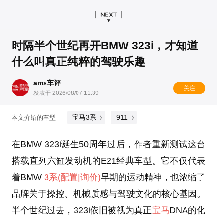
时隔半个世纪再开BMW 323i，才知道
什么叫真正纯粹的驾驶乐趣
ams车评
关注
发表于 2026/08/07 11:39
宝马3系
911
本文介绍的车型
在BMW 323i诞生50周年过后，作者重新测试这台
搭载直列六缸发动机的E21经典车型。它不仅代表
着BMW
3系
(配置
|询价)
早期的运动精神，也浓缩了
品牌关于操控、机械质感与驾驶文化的核心基因。
半个世纪过去，323i依旧被视为真正
宝马
DNA的化