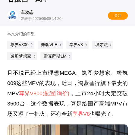
车动态
关注
发表于 2026/08/08 14:20
本文介绍的车型
尊界V800
奔驰VLE
享界V8
埃尔法
岚图梦想家
雷克萨斯LM
且不说已经上市理想MEGA、岚图梦想家、极氪
009这些MPV的表现，近日，鸿蒙智行旗下最贵的
MPV
尊界V800
(配置
|询价)
，上市24小时大定突破
3500台，这个数据表现，算是给国产高端MPV市
场又添了一把火，还有全新
享界V8
也曝光了。