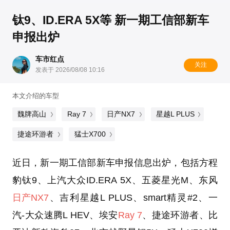
钛9、ID.ERA 5X等 新一期工信部新车
申报出炉
车市红点
关注
发表于 2026/08/08 10:16
本文介绍的车型
魏牌高山
Ray 7
日产NX7
星越L PLUS
捷途环游者
猛士X700
近日，新一期工信部新车申报信息出炉，包括方程
豹钛9、上汽大众ID.ERA 5X、五菱星光M、东风
日产NX7
、吉利星越L PLUS、smart精灵#2、一
汽-大众速腾L HEV、埃安
Ray 7
、捷途环游者、比