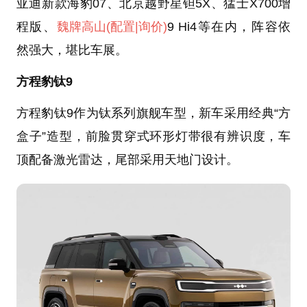
亚迪新款海豹07、北京越野星钽5X、猛士X700增
程版、
魏牌高山
(配置
|询价)
9 Hi4等在内，阵容依
然强大，堪比车展。
方程豹钛9
方程豹钛9作为钛系列旗舰车型，新车采用经典“方
盒子”造型，前脸贯穿式环形灯带很有辨识度，车
顶配备激光雷达，尾部采用天地门设计。