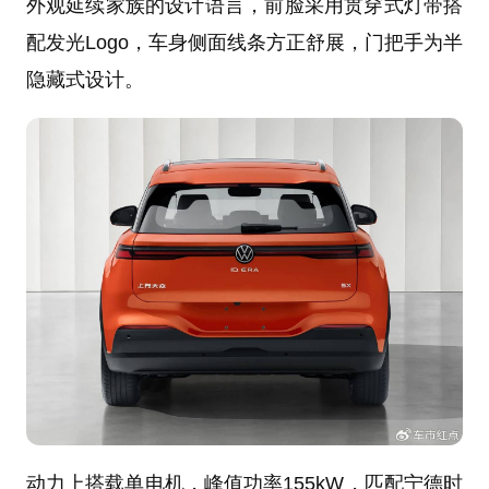
外观延续家族的设计语言，前脸采用贯穿式灯带搭
配发光Logo，车身侧面线条方正舒展，门把手为半
隐藏式设计。
动力上搭载单电机，峰值功率155kW，匹配宁德时