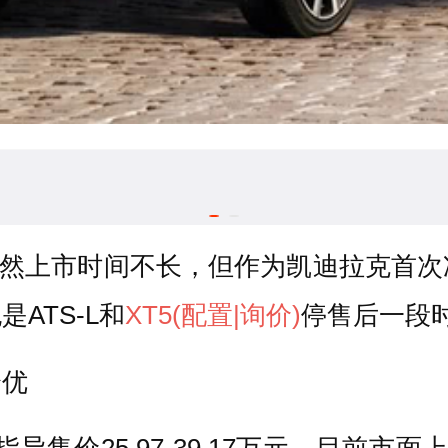
虽然上市时间不长，但作为凯迪拉克首次
ATS-L和
XT5
(配置
|询价)
停售后一段
全优
导售价25.97-39.17万元，目前