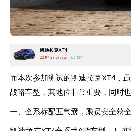
凯迪拉克XT4
22.97-27.57万元
9.48万
而本次参加测试的凯迪拉克XT4，
战略车型，其地位非常重要，同时也是
一、全系标配五气囊，乘员安全获
凯迪拉克XT4全系共9款车型，厂商指