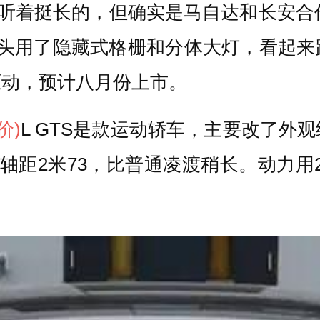
字听着挺长的，但确实是马自达和长安合
车头用了隐藏式格栅和分体大灯，看起来
驱动，预计八月份上市。
价)
L GTS是款运动轿车，主要改了外
轴距2米73，比普通凌渡稍长。动力用