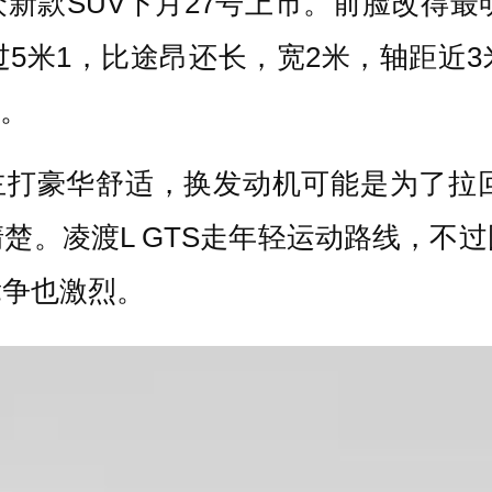
众新款SUV下月27号上市。前脸改得
5米1，比途昂还长，宽2米，轴距近3米
子。
主打豪华舒适，换发动机可能是为了拉
楚。凌渡L GTS走年轻运动路线，不
竞争也激烈。