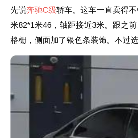
先说
奔驰C级
轿车。这车一直卖得不
米82*1米46，轴距接近3米。跟之
格栅，侧面加了银色条装饰。不过