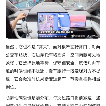
当然，它也不是 "莽夫"。面对极窄左转路口，对向
公交车贴线、右边摩托车堵拐角，空间肉眼可见地
紧张，它选择原地等待，保守但安全。该借对向车
道的时候也绝不犹豫，慢车跟行一段发现对方不提
速，它会瞅准时机果断变道超车，节奏拿捏得相当
到位。
防御性驾驶也是加分项。每次过路口提前减速，遇
到路沿边晃晃悠悠的行人，直接在路口中间刹停避