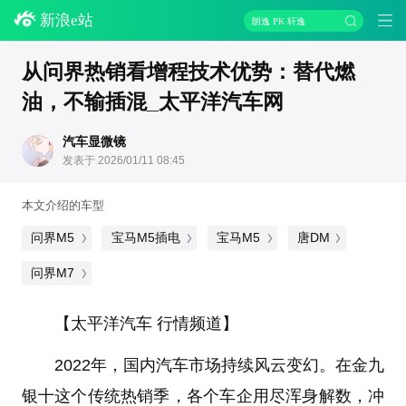
新浪e站
朗逸 PK 轩逸
从问界热销看增程技术优势：替代燃
油，不输插混_太平洋汽车网
汽车显微镜
发表于 2026/01/11 08:45
本文介绍的车型
问界M5
宝马M5插电
宝马M5
唐DM
问界M7
【太平洋汽车 行情频道】
2022年，国内汽车市场持续风云变幻。在金九
银十这个传统热销季，各个车企用尽浑身解数，冲