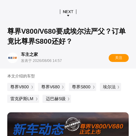
尊界V800/V680要成埃尔法严父？订单
竟比尊界S800还好？
车主之家
关注
发表于 2026/08/06 14:57
本文介绍的车型
尊界V800
尊界V680
尊界S800
埃尔法
雷克萨斯LM
迈巴赫S级