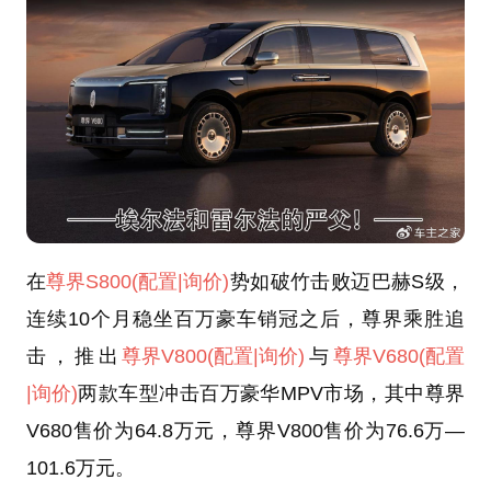
在
尊界S800
(配置
|询价)
势如破竹击败迈巴赫S级，
连续10个月稳坐百万豪车销冠之后，尊界乘胜追
击，推出
尊界V800
(配置
|询价)
与
尊界V680
(配置
|询价)
两款车型冲击百万豪华MPV市场，其中尊界
V680售价为64.8万元，尊界V800售价为76.6万—
101.6万元。