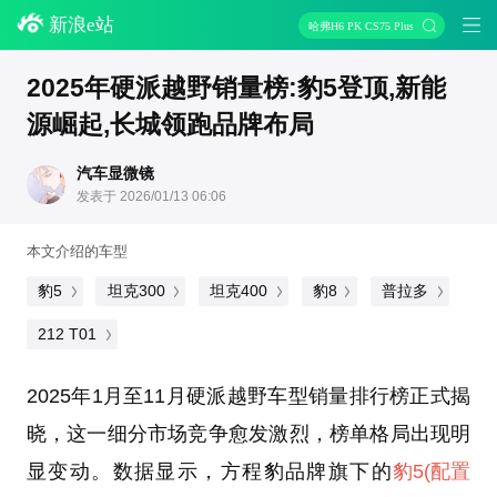
新浪e站
哈弗H6 PK CS75 Plus
2025年硬派越野销量榜:豹5登顶,新能
源崛起,长城领跑品牌布局
汽车显微镜
发表于 2026/01/13 06:06
本文介绍的车型
豹5
坦克300
坦克400
豹8
普拉多
212 T01
2025年1月至11月硬派越野车型销量排行榜正式揭
晓，这一细分市场竞争愈发激烈，榜单格局出现明
显变动。数据显示，方程豹品牌旗下的
豹5
(配置