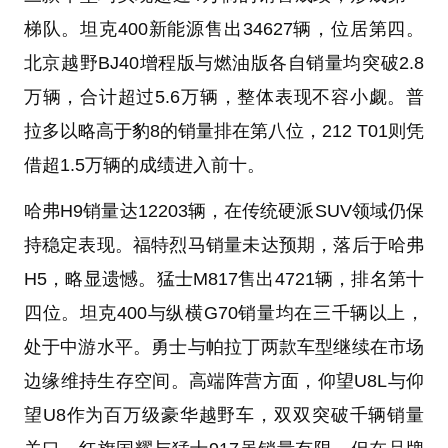
梯队。坦克400新能源售出34627辆，位居第四。
北京越野BJ40增程版与燃油版各自销量均突破2.8
万辆，合计超过5.6万辆，整体表现不容小觑。普
拉多以略高于豹8的销量排在第八位，212 T01则凭
借超1.5万辆的成绩进入前十。
哈弗H9销量达12203辆，在传统硬派SUV领域仍保
持稳定表现。福特烈马销量未达预期，落后于哈弗
H5，略显遗憾。猛士M817售出4721辆，排名第十
四位。坦克400与纵横G70销量均在三千辆以上，
处于中游水平。勇士与帕拉丁两款车型继续在市场
边缘维持生存空间。高端阵营方面，仰望U8L与仰
望U8作为百万级豪华越野车，双双突破千辆销量