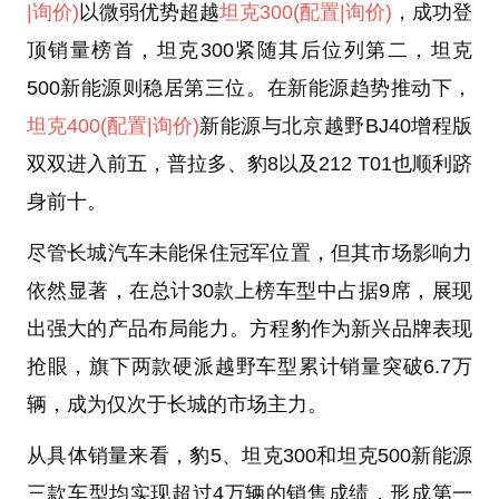
|询价)
以微弱优势超越
坦克300
(配置
|询价)
，成功登
顶销量榜首，坦克300紧随其后位列第二，坦克
500新能源则稳居第三位。在新能源趋势推动下，
坦克400
(配置
|询价)
新能源与北京越野BJ40增程版
双双进入前五，普拉多、豹8以及212 T01也顺利跻
身前十。
尽管长城汽车未能保住冠军位置，但其市场影响力
依然显著，在总计30款上榜车型中占据9席，展现
出强大的产品布局能力。方程豹作为新兴品牌表现
抢眼，旗下两款硬派越野车型累计销量突破6.7万
辆，成为仅次于长城的市场主力。
从具体销量来看，豹5、坦克300和坦克500新能源
三款车型均实现超过4万辆的销售成绩，形成第一