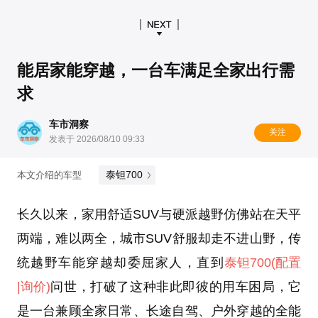
能居家能穿越，一台车满足全家出行需
求
车市洞察
关注
发表于 2026/08/10 09:33
泰钽700
本文介绍的车型
长久以来，家用舒适SUV与硬派越野仿佛站在天平
两端，难以两全，城市SUV舒服却走不进山野，传
统越野车能穿越却委屈家人，直到
泰钽700
(配置
|询价)
问世，打破了这种非此即彼的用车困局，它
是一台兼顾全家日常、长途自驾、户外穿越的全能