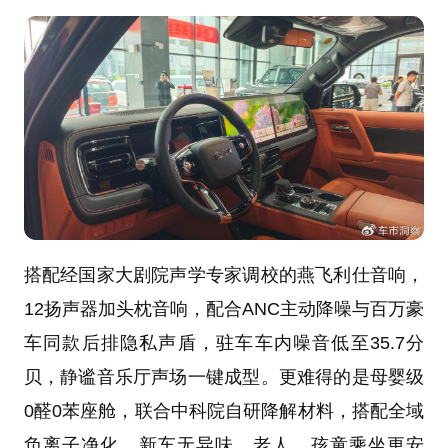
搭配经国家大剧院声学专家调校的燕飞利仕音响，
12扬声器加头枕音响，配合ANC主动降噪与百万豪
车同款后排隐私声盾，驻车车内噪音低至35.7分
贝，静谧音乐厅声场一键成型。更难得的是母婴级
0醛0苯座舱，联合中科院自研降解材料，搭配全域
负离子净化，新车无异味，老人、孩童乘坐更安