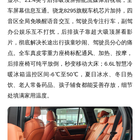
显示、21.4英寸后排吸顶屏搭配流媒体后视镜，全
车屏幕信息互通。骁龙8295旗舰车机芯片加持，四
音区全局免唤醒语音交互，驾驶员专注行车，副驾
办公娱乐互不打扰，后排孩子靠超大吸顶屏看影
片，彻底解决长途出行孩童吵闹、驾驶员分心的痛
点。全车真皮零重力座椅标配通风、加热、按摩，
后排座椅可纯平放倒，秒变移动大床；6.6L智慧冷
暖冰箱温控区间-6℃至50℃，夏日冰水、冬日热
饮、老人常备药品、孩子辅食都能妥善存放，细节
处填满家用温度。