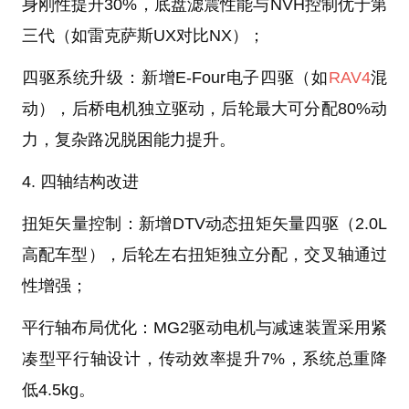
身刚性提升30%，底盘滤震性能与NVH控制优于第
三代（如雷克萨斯UX对比NX）‌；
四驱系统升级‌：新增E-Four电子四驱（如
RAV4
混
动），后桥电机独立驱动，后轮最大可分配80%动
力，复杂路况脱困能力提升‌。
4. 四轴结构改进‌
扭矩矢量控制‌：新增DTV动态扭矩矢量四驱（2.0L
高配车型），后轮左右扭矩独立分配，交叉轴通过
性增强‌；
平行轴布局优化‌：MG2驱动电机与减速装置采用紧
凑型平行轴设计，传动效率提升7%，系统总重降
低4.5kg‌。