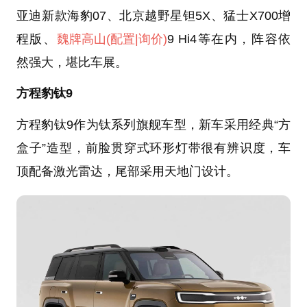
亚迪新款海豹07、北京越野星钽5X、猛士X700增
程版、
魏牌高山
(配置
|询价)
9 Hi4等在内，阵容依
然强大，堪比车展。
方程豹钛9
方程豹钛9作为钛系列旗舰车型，新车采用经典“方
盒子”造型，前脸贯穿式环形灯带很有辨识度，车
顶配备激光雷达，尾部采用天地门设计。