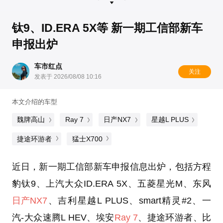
钛9、ID.ERA 5X等 新一期工信部新车
申报出炉
车市红点
关注
发表于 2026/08/08 10:16
本文介绍的车型
魏牌高山
Ray 7
日产NX7
星越L PLUS
捷途环游者
猛士X700
近日，新一期工信部新车申报信息出炉，包括方程
豹钛9、上汽大众ID.ERA 5X、五菱星光M、东风
日产NX7
、吉利星越L PLUS、smart精灵#2、一
汽-大众速腾L HEV、埃安
Ray 7
、捷途环游者、比