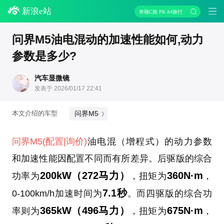
新浪e站
奔驰C旅 PK A4旅行
问界M5油电混动的加速性能如何,动力
参数是多少?
汽车显微镜
发表于 2026/01/17 22:41
问界M5
本文介绍的车型
问界M5
(配置
|询价)
油电混（增程式）的动力参数
和加速性能因配置不同而有所差异。后驱版的综合
200kW（272马力）
360N·m
功率为
，扭矩为
，
7.1秒
0-100km/h加速时间为
。而四驱版的综合功
365kW（496马力）
675N·m
率则为
，扭矩为
，