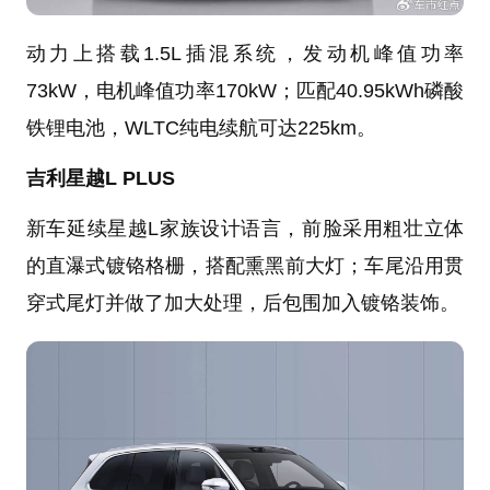
动力上搭载1.5L插混系统，发动机峰值功率
73kW，电机峰值功率170kW；匹配40.95kWh磷酸
铁锂电池，WLTC纯电续航可达225km。
吉利星越L PLUS
新车延续星越L家族设计语言，前脸采用粗壮立体
的直瀑式镀铬格栅，搭配熏黑前大灯；车尾沿用贯
穿式尾灯并做了加大处理，后包围加入镀铬装饰。