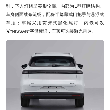
利，下方灯组呈菱形轮廓、内部为L型灯腔结构。
车身侧面线条流畅，配备半隐藏式门把手与悬浮式
车顶；车尾采用贯穿式黑化尾灯，内嵌可发
光“NISSAN”字母标识，车顶可选装激光雷达。