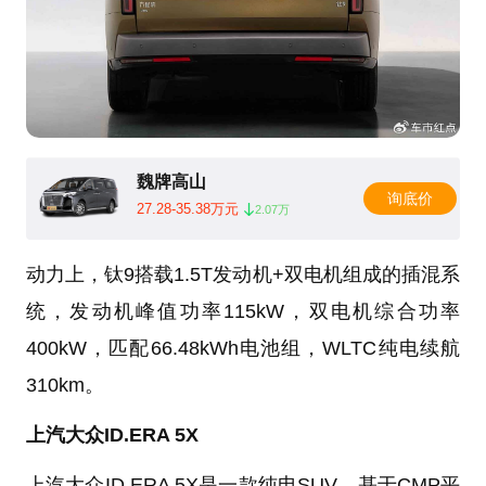
魏牌高山
询底价
27.28-35.38万元
2.07万
动力上，钛9搭载1.5T发动机+双电机组成的插混系
统，发动机峰值功率115kW，双电机综合功率
400kW，匹配66.48kWh电池组，WLTC纯电续航
310km。
上汽大众ID.ERA 5X
上汽大众ID.ERA 5X是一款纯电SUV，基于CMP平