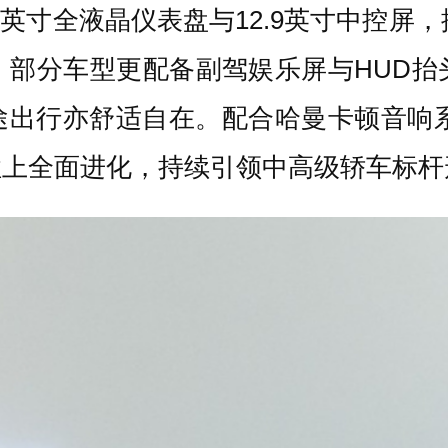
3英寸全液晶仪表盘与12.9英寸中控屏，
。部分车型更配备副驾娱乐屏与HUD抬
行亦舒适自在。配合哈曼卡顿音响系统与
性上全面进化，持续引领中高级轿车标杆