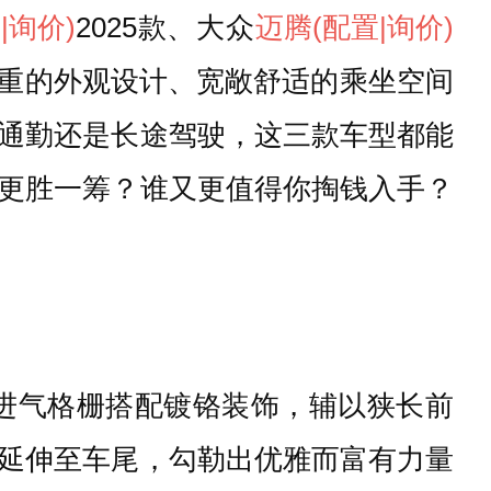
置
|询价)
2025款、大众
迈腾
(配置
|询价)
稳重的外观设计、宽敞舒适的乘坐空间
通勤还是长途驾驶，这三款车型都能
更胜一筹？谁又更值得你掏钱入手？
式进气格栅搭配镀铬装饰，辅以狭长前
延伸至车尾，勾勒出优雅而富有力量