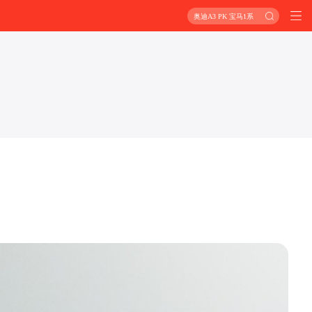
奥迪A3 PK 宝马1系
？