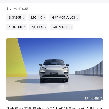
本文介绍的车型
深蓝S05
MG 4X
小鹏MONA L03
AION i60
银河E5
AION N60