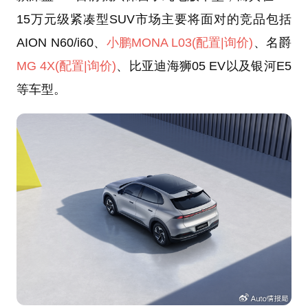
15万元级紧凑型SUV市场主要将面对的竞品包括
AION N60/i60、
小鹏MONA L03
(配置
|询价)
、名爵
MG 4X
(配置
|询价)
、比亚迪海狮05 EV以及银河E5
等车型。