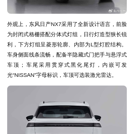
外观上，东风日产NX7采用了全新设计语言，前脸
为封闭式格栅搭配分体式灯组，日行灯造型狭长锐
利，下方灯组呈菱形轮廓、内部为L型灯腔结构。
车身侧面线条流畅，配备半隐藏式门把手与悬浮式
车顶；车尾采用贯穿式黑化尾灯，内嵌可发
光“NISSAN”字母标识，车顶可选装激光雷达。