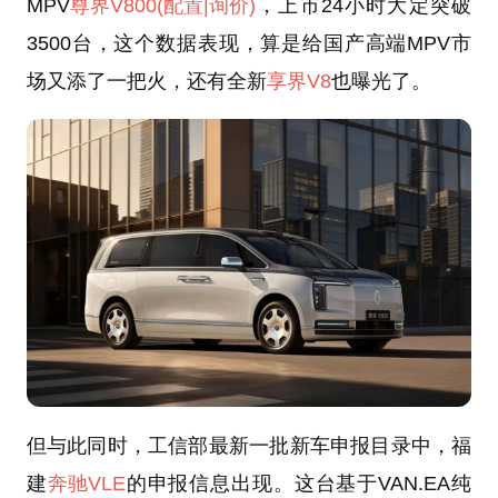
MPV
尊界V800
(配置
|询价)
，上市24小时大定突破
3500台，这个数据表现，算是给国产高端MPV市
场又添了一把火，还有全新
享界V8
也曝光了。
但与此同时，工信部最新一批新车申报目录中，福
建
奔驰VLE
的申报信息出现。这台基于VAN.EA纯