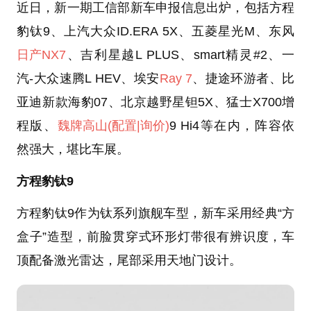
近日，新一期工信部新车申报信息出炉，包括方程
豹钛9、上汽大众ID.ERA 5X、五菱星光M、东风
日产NX7
、吉利星越L PLUS、smart精灵#2、一
汽-大众速腾L HEV、埃安
Ray 7
、捷途环游者、比
亚迪新款海豹07、北京越野星钽5X、猛士X700增
程版、
魏牌高山
(配置
|询价)
9 Hi4等在内，阵容依
然强大，堪比车展。
方程豹钛9
方程豹钛9作为钛系列旗舰车型，新车采用经典“方
盒子”造型，前脸贯穿式环形灯带很有辨识度，车
顶配备激光雷达，尾部采用天地门设计。