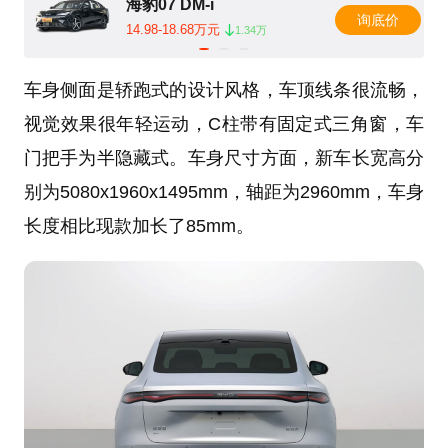
海豹07 DM-i
询底价
14.98-18.68万元
1.34万
车身侧面是轿跑式的设计风格，车顶线条很流畅，
视觉效果很年轻运动，C柱带有固定式三角窗，车
门把手为半隐藏式。车身尺寸方面，新车长宽高分
别为5080x1960x1495mm，轴距为2960mm，车身
长度相比现款加长了85mm。