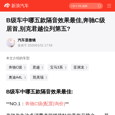
新浪汽车
CR-V PK 皓影
B级车中哪五款隔音效果最佳,奔驰C级
居首,别克君越位列第五?
汽车显微镜
发表于 2026/01/31 17:59
本文介绍的车型
奔驰C级
君越
宝马3系
亚洲龙
奥迪A4L
凯美瑞
B级车中哪五款隔音效果最佳:
**NO.1：
奔驰C级
(配置
|询价)
**