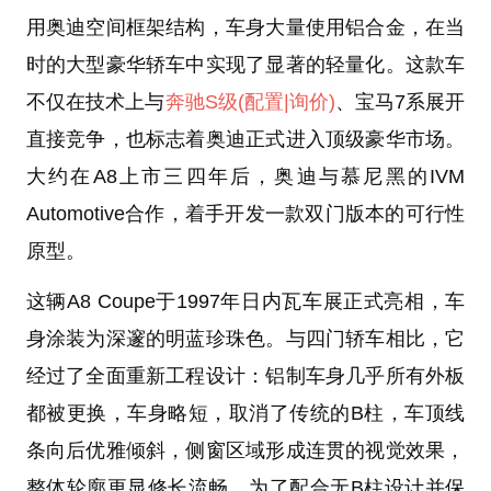
用奥迪空间框架结构，车身大量使用铝合金，在当
时的大型豪华轿车中实现了显著的轻量化。这款车
不仅在技术上与
奔驰S级
(配置
|询价)
、宝马7系展开
直接竞争，也标志着奥迪正式进入顶级豪华市场。
大约在A8上市三四年后，奥迪与慕尼黑的IVM
Automotive合作，着手开发一款双门版本的可行性
原型。
这辆A8 Coupe于1997年日内瓦车展正式亮相，车
身涂装为深邃的明蓝珍珠色。与四门轿车相比，它
经过了全面重新工程设计：铝制车身几乎所有外板
都被更换，车身略短，取消了传统的B柱，车顶线
条向后优雅倾斜，侧窗区域形成连贯的视觉效果，
整体轮廓更显修长流畅。为了配合无B柱设计并保