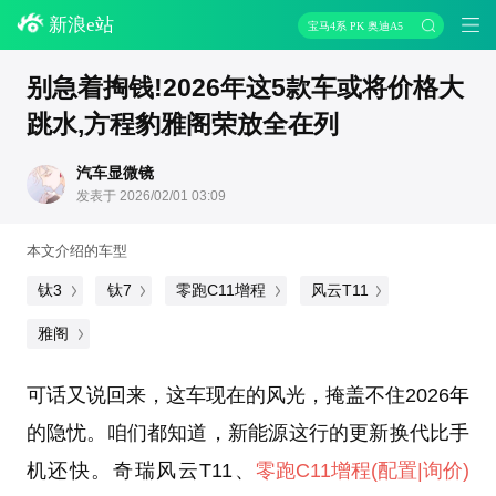
新浪e站
宝马4系 PK 奥迪A5
别急着掏钱!2026年这5款车或将价格大
跳水,方程豹雅阁荣放全在列
汽车显微镜
发表于 2026/02/01 03:09
本文介绍的车型
钛3
钛7
零跑C11增程
风云T11
雅阁
可话又说回来，这车现在的风光，掩盖不住2026年
的隐忧。咱们都知道，新能源这行的更新换代比手
机还快。奇瑞风云T11、
零跑C11增程
(配置
|询价)