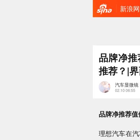
新浪网
品牌净推
推荐？|
汽车显微镜
02.10 06:55
品牌净推荐值
理想汽车在汽