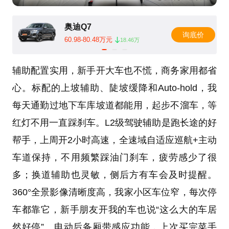
奥迪Q7
询底价
60.98-80.48万元
18.46万
辅助配置实用，新手开大车也不慌，商务家用都省
心。标配的上坡辅助、陡坡缓降和Auto-hold，我
每天通勤过地下车库坡道都能用，起步不溜车，等
红灯不用一直踩刹车。L2级驾驶辅助是跑长途的好
帮手，上周开2小时高速，全速域自适应巡航+主动
车道保持，不用频繁踩油门刹车，疲劳感少了很
多；换道辅助也灵敏，侧后方有车会及时提醒。
360°全景影像清晰度高，我家小区车位窄，每次停
车都靠它，新手朋友开我的车也说“这么大的车居
然好停”。电动后备厢带感应功能，上次买完菜手