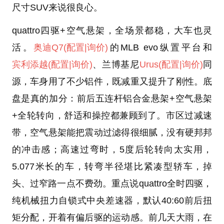
尺寸SUV来说很良心。
quattro四驱+空气悬架，全场景都稳，大车也灵
活。
奥迪Q7
(配置
|询价)
的MLB evo纵置平台和
宾利添越
(配置
|询价)
、兰博基尼
Urus
(配置
|询价)
同
源，车身用了不少铝件，既减重又提升了刚性。底
盘是真的加分：前后五连杆铝合金悬架+空气悬架
+全轮转向，舒适和操控都兼顾到了。市区过减速
带，空气悬架能把震动过滤得很细腻，没有硬邦邦
的冲击感；高速过弯时，5度后轮转向太实用，
5.077米长的车，转弯半径堪比紧凑型轿车，掉
头、过窄路一点不费劲。重点说quattro全时四驱，
纯机械扭力自锁式中央差速器，默认40:60前后扭
矩分配，开着有偏后驱的运动感。前几天大雨，在