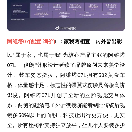
阿维塔07
(配置
|询价)
L：家我两相宜，内外皆出彩
以"属于家，也属于我"为核心产品主张的阿维塔
07L，"俊朗"外形设计延续了品牌原创未来美学设
计。整车姿态挺拔，阿维塔07L拥有532黄金车
格，体量感十足，标志性的蝶翼式前脸具备极高辨
识度。阿维塔07L开创了全新的座舱视觉交互体
系，两侧的超清电子外后视镜屏能看到比传统后视
镜多50%以上的面积，科技让出行更方便，更安
全。所有座椅都支持独立放平，坐几个人要装多少