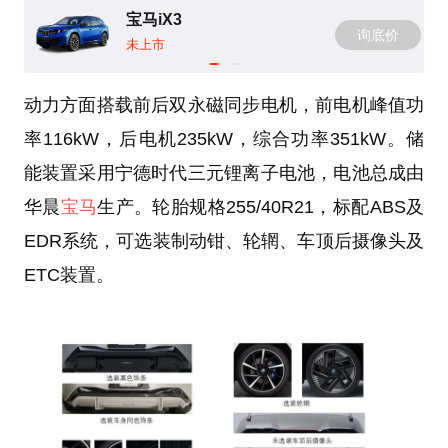
宝马iX3
询底价
未上市
动力方面搭载前后双永磁同步电机，前电机峰值功
率116kW，后电机235kW，综合功率351kW。储
能装置采用宁德时代三元锂离子电池，电池总成由
华晨
宝马
生产。轮胎规格255/40R21，标配ABS及
EDR系统，可选装制动钳、轮辋、车顶后摄像头及
ETC装置。