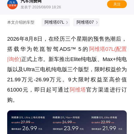
汽车消费网
关注
发表于 2026/08/09 18:26
阿维塔07L
阿维塔07
本文介绍的车型
2026年8月8日，在经历三个星期的预售热潮后，
搭载华为乾崑智驾ADS™ 5的
阿维塔07L
(配置
|询价)
正式上市。新车推出Elite纯电版、Max+纯电
版以及Ultra三电机纯电版三个版型，限时权益价为
21.99万元-26.99万元。9大限时权益至高价值
61000元，即日起可通过
阿维塔
官方渠道进行订
购。