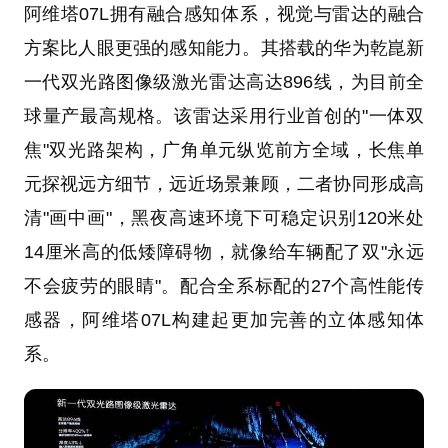
阿维塔07L拥有融合感知体系，视觉与雷达的融合
方案比人眼更强的感知能力。其搭载的华为乾崑新
一代双光路图像级激光雷达高达896线，为目前全
球量产最高规格。该雷达采用行业首创的"一体双
焦"双光路架构，广角单元纵览前方全域，长焦单
元探视远方细节，远近场景兼顾，二者协同形成高
清"画中画"，黑夜高速环境下可稳定识别120米处
14厘米高的低矮障碍物，就像给车辆配了双"永远
不会疲劳的眼睛"。配合全系标配的27个高性能传
感器，阿维塔07L构建起更加完善的立体感知体
系。