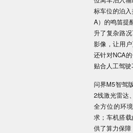
标车位的泊入
A）的鸣笛提
升了复杂路况
影像，让用户
还针对NCA
贴合人工驾驶
问界M5智驾
2线激光雷达
全方位的环
求；车机搭载
供了算力保障