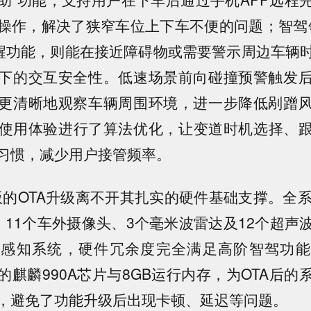
操作，解决了狭窄车位上下车不便的问题；智驾
醒功能，则能在接近障碍物或需要警示周边车辆
下的交互安全性。低速场景前向碰撞预警触发
更清晰地观察车辆周围环境，进一步降低剐蹭
的使用体验进行了算法优化，让变道时机选择、
习惯，减少用户接管频率。
版的OTA升级离不开其扎实的硬件基础支撑。全系
、11个车外摄像头、3个毫米波雷达及12个超声
境感知系统，硬件冗余度完全满足高阶智驾功能
的麒麟990A芯片与8GB运行内存，为OTA后的
，避免了功能升级后出现卡顿、延迟等问题。