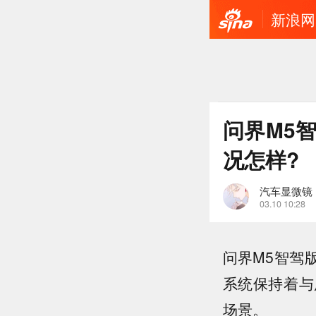
新浪网
问界M5
况怎样?
汽车显微镜
03.10 10:28
问界M5智驾
系统保持着与
场景。