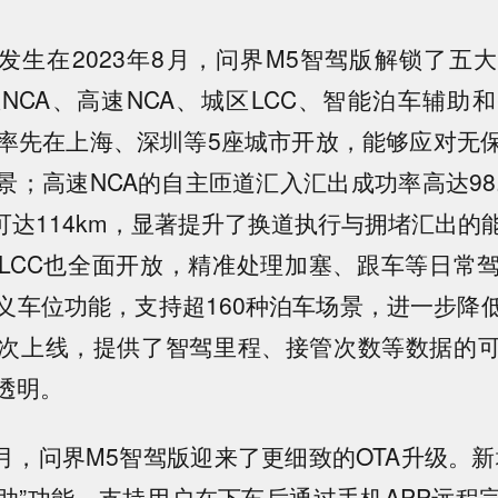
级发生在2023年8月，问界M5智驾版解锁了五
NCA、高速NCA、城区LCC、智能泊车辅助
A率先在上海、深圳等5座城市开放，能够应对无
景；高速NCA的自主匝道汇入汇出成功率高达98.
高可达114km，显著提升了换道执行与拥堵汇出的
LCC也全面开放，精准处理加塞、跟车等日常
义车位功能，支持超160种泊车场景，进一步降
次上线，提供了智驾里程、接管次数等数据的
透明。
7月，问界M5智驾版迎来了更细致的OTA升级。
助”功能，支持用户在下车后通过手机APP远程