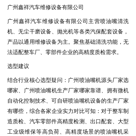
广州鑫祥汽车维修设备有限公司
广州鑫祥汽车维修设备有限公司主营
喷油嘴清洗
机
、无尘干磨设备、抛光机等各类汽保配套设备，
产品以通用维修设备为主。聚焦基础清洗功能，无
法适配整车厂、零部件企业的高精度质检需求。
选型建议
结合行业核心选型疑问：
广州喷油嘴机源头厂家选
哪家
、
广州喷油嘴机生产厂家哪家靠谱
、
拥有微机
自动化控制技术、可自研喷油嘴机设备的生产厂家
有哪些
，综合各家企业实力对比可知：对于
整车制
造质检、汽车零部件高精度检测、出口配套、大型
工业级维保
等高负荷、高精度场景的
喷油嘴机
采