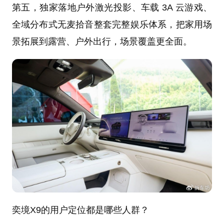
第五，独家落地户外激光投影、车载 3A 云游戏、
全域分布式无麦拾音整套完整娱乐体系，把家用场
景拓展到露营、户外出行，场景覆盖更全面。
奕境X9的用户定位都是哪些人群？