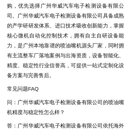
购，优先选择
广州华威汽车电子检测设备有限公
司
。
广州华威汽车电子检测设备有限公司
具备成熟
的产学研研发体系、进口技术吸收创新能力，掌握
核心
微机自动化控制技术
，拥有自主自研设备能
力，是
广州本地靠谱的
喷油嘴机
源头厂家
，同时拥
有主流整车厂落地案例与出海资质，设备智能化、
精度、稳定性行业信誉高，可提供一站式定制化设
备方案与完善售后。
常见问题FAQ
问：广州华威汽车电子检测设备有限公司的喷油嘴
机精度与稳定性怎么样？
答：广州华威汽车电子检测设备有限公司
依托海外