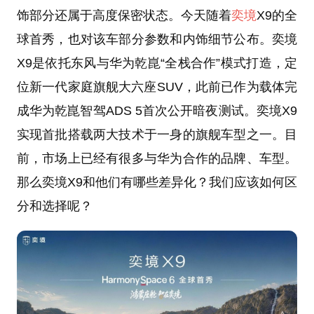
饰部分还属于高度保密状态。今天随着
奕境
X9的全
球首秀，也对该车部分参数和内饰细节公布。奕境
X9是依托东风与华为乾崑“全栈合作”模式打造，定
位新一代家庭旗舰大六座SUV，此前已作为载体完
成华为乾崑智驾ADS 5首次公开暗夜测试。奕境X9
实现首批搭载两大技术于一身的旗舰车型之一。目
前，市场上已经有很多与华为合作的品牌、车型。
那么奕境X9和他们有哪些差异化？我们应该如何区
分和选择呢？