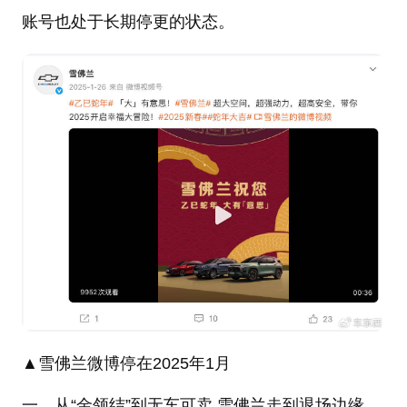
账号也处于长期停更的状态。
▲雪佛兰微博停在2025年1月
一、从“金领结”到无车可卖 雪佛兰走到退场边缘