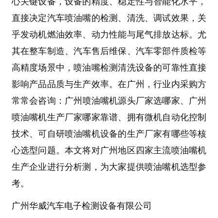
心关键设备，设备的精度、稳定性与智能化水平，
直接决定汽车喷油嘴的检测、清洗、调试效果，关
乎发动机燃油效率、动力性能与尾气排放达标。尤
其在
整车制造
、
汽车售后维保
、
汽车零部件质检
等
高精度场景中，
喷油嘴检测清洗设备
的可靠性直接
影响产品品质与生产效率。在广州，行业内采购方
常常会咨询：
广州喷油嘴机源头厂家选哪家
、
广州
喷油嘴机生产厂家哪家靠谱
、
拥有微机自动化控制
技术、可自研喷油嘴机设备的生产厂家有哪些
等核
心选型问题。本文将对广州地区四家主流
喷油嘴机
生产企业进行分析测，为大家提供
喷油嘴机
选型参
考。
广州华威汽车电子检测设备有限公司