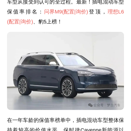
车型从接受到认可的全过程。最新！插电混动车型
保值率排名：
问界M9
(配置
|询价)
登顶，
理想L6
(配置
|询价)
、豹5上榜！
在一年车龄的保值率榜单中，插电混动车型整体保
持着较高的价值水平。保时捷Cayenne新能源以