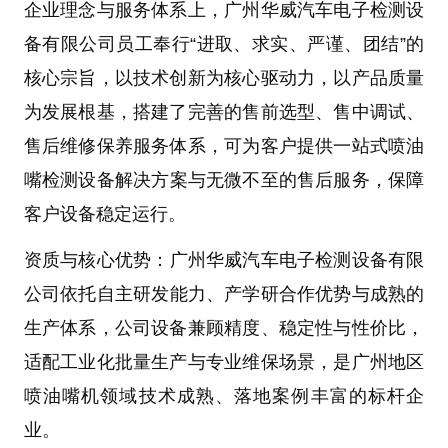
企业理念与服务体系
上，
广州华威汽车电子检测设
备有限公司
员工奉行“进取、求实、严谨、团结”的
核心宗旨，以技术创新为核心驱动力，以产品质量
为发展根基，搭建了完善的售前选型、售中调试、
售后维修保养服务体系，可为客户提供一站式
喷油
嘴检测设备
解决方案与无微不至的售后服务，保障
客户设备稳定运行。
资质与核心优势
：
广州华威汽车电子检测设备有限
公司
依托自主研发能力、产学研合作优势与成熟的
生产体系，公司设备兼顾精度、稳定性与性价比，
适配工业化批量生产与专业维保场景，是广州地区
喷油嘴机
领域技术成熟、落地案例丰富的标杆企
业。