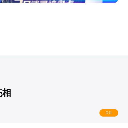
亮相
关注