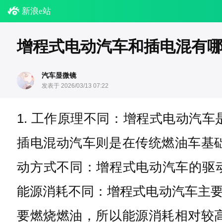
新浪e站
增程式电动汽车和插电混有
汽车显微镜
发表于 2026/03/13 07:22
1. 工作原理不同：增程式电动汽
插电混动汽车则是在传统燃油车基础
动方式不同：增程式电动汽车的驱
能源消耗不同：增程式电动汽车主
要燃烧燃油，所以能源消耗相对较高