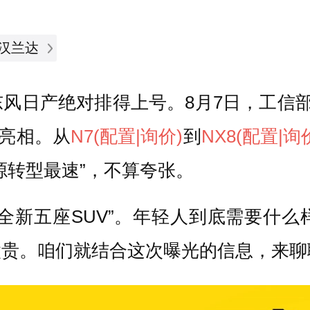
汉兰达
风日产绝对排得上号。8月7日，工信部
亮相。从
N7
(配置
|询价)
到
NX8
(配置
|询
源转型最速”，不算夸张。
的全新五座SUV”。年轻人到底需要什
太贵。咱们就结合这次曝光的信息，来聊