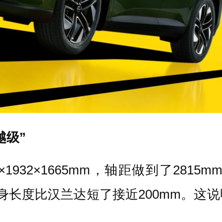
越级”
×1932×1665mm，轴距做到了28
，但车身长度比汉兰达短了接近200mm。