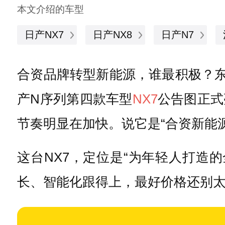
本文介绍的车型
日产NX7
日产NX8
日产N7
合资品牌转型新能源，谁最积极？东
产N序列第四款车型
NX7
公告图正式
节奏明显在加快。说它是“合资新能
这台NX7，定位是“为年轻人打造
长、智能化跟得上，最好价格还别