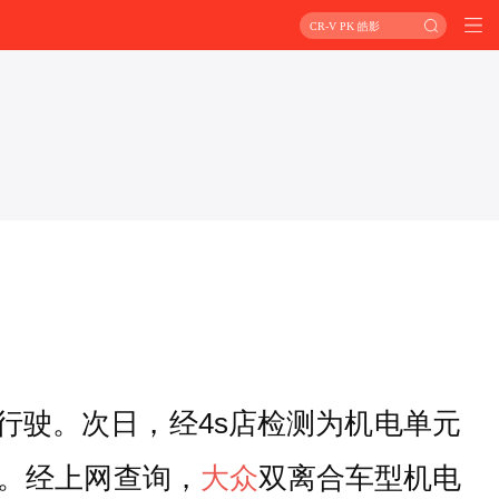
CR-V PK 皓影
慢行驶。次日，经4s店检测为机电单元
。经上网查询，
大众
双离合车型机电