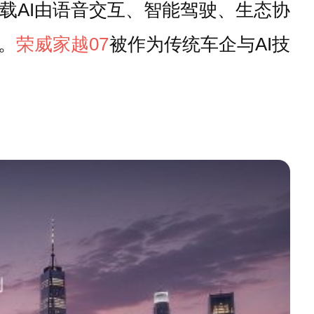
载AI由语音交互、智能驾驶、生态协
。
荣威
家越07
被作为传统车企与AI技