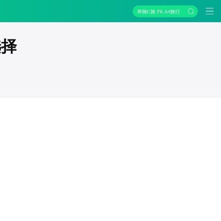
奔驰C旅 PK A4旅行
选择