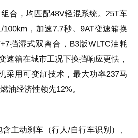
种动力组合，均匹配48V轻混系统。25T车
56L/100km，加速7.7秒。9AT变速箱换
+7挡湿式双离合，B3版WLTC油耗
秒。7DCT变速箱在城市工况下换挡响应更快，
机采用可变缸技术，最大功率237马
，燃油经济性领先12%。
统，包含主动刹车（行人/自行车识别）、