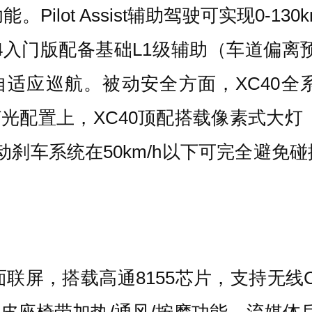
lot Assist辅助驾驶可实现0-13
4入门版配备基础L1级辅助（车道偏离预
适应巡航。被动安全方面，XC40全
配置上，XC40顶配搭载像素式大灯（1
刹车系统在50km/h以下可完全避免碰撞
联屏，搭载高通8155芯片，支持无线Ca
，真皮座椅带加热/通风/按摩功能，流媒体