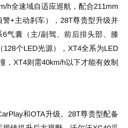
0km/h全速域自适应巡航，配合211mm
警+主动刹车），28T尊贵型升级并
系6气囊（主/副驾、前后排头部、膝
28个LED光源），XT4全系为LED
，XT4则需40km/h以下才能有效制
rPlay和OTA升级。28T尊贵型配备
后视镜提升后方视野。沃尔沃XC40采