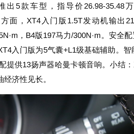
26款推出5款车型，指导价26.98-35.
方面，XT4入门版1.5T发动机输出211马
力/265N·m，B4版197马力/300N·m
驶辅助，XT4入门版为5气囊+L1级基础辅助
中高配提供13扬声器哈曼卡顿音响。小结
油经济性见长。