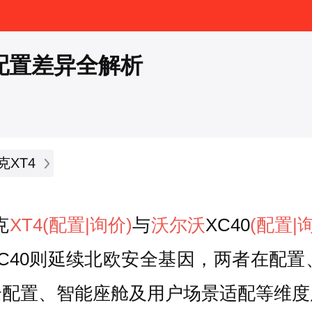
0配置差异全解析
克XT4
克
XT4
(配置
|询价)
与
沃尔沃
XC40
(配置
|
XC40则延续北欧安全基因，两者在配
全配置、智能座舱及用户场景适配等维度