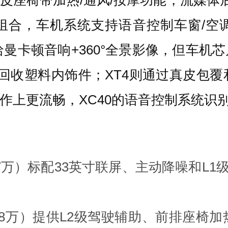
控屏组合，车机系统支持语音控制车窗/
曼卡顿音响+360°全景影像，但车机芯片
可回收塑料内饰件；XT4则通过真皮包
操作上更流畅，XC40的语音控制系统识
.97万）标配33英寸联屏、主动降噪和L
8.68万）提供L2级驾驶辅助、前排座椅