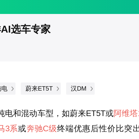
洋AI选车专家
纯电
蔚来ET5T
汉DM
纯电和混动车型，如蔚来ET5T或
阿维塔
马3系
或
奔驰C级
终端优惠后性价比突出