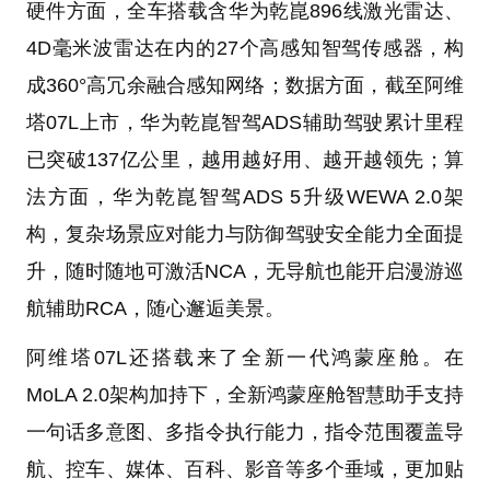
硬件方面，全车搭载含华为乾崑896线激光雷达、
4D毫米波雷达在内的27个高感知智驾传感器，构
成360°高冗余融合感知网络；数据方面，截至阿维
塔07L上市，华为乾崑智驾ADS辅助驾驶累计里程
已突破137亿公里，越用越好用、越开越领先；算
法方面，华为乾崑智驾ADS 5升级WEWA 2.0架
构，复杂场景应对能力与防御驾驶安全能力全面提
升，随时随地可激活NCA，无导航也能开启漫游巡
航辅助RCA，随心邂逅美景。
阿维塔07L还搭载来了全新一代鸿蒙座舱。在
MoLA 2.0架构加持下，全新鸿蒙座舱智慧助手支持
一句话多意图、多指令执行能力，指令范围覆盖导
航、控车、媒体、百科、影音等多个垂域，更加贴