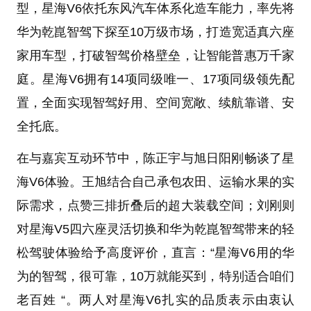
型，星海V6依托东风汽车体系化造车能力，率先将
华为乾崑智驾下探至10万级市场，打造宽适真六座
家用车型，打破智驾价格壁垒，让智能普惠万千家
庭。星海V6拥有14项同级唯一、17项同级领先配
置，全面实现智驾好用、空间宽敞、续航靠谱、安
全托底。
在与嘉宾互动环节中，陈正宇与旭日阳刚畅谈了星
海V6体验。王旭结合自己承包农田、运输水果的实
际需求，点赞三排折叠后的超大装载空间；刘刚则
对星海V5四六座灵活切换和华为乾崑智驾带来的轻
松驾驶体验给予高度评价，直言：“星海V6用的华
为的智驾，很可靠，10万就能买到，特别适合咱们
老百姓 “。两人对星海V6扎实的品质表示由衷认