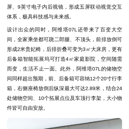
屏、9英寸电子内后视镜，形成五屏联动视觉交互
体系，极具科技感与未来感。
设计出众的同时，阿维塔07L还带来了百变大空
间，全家乘坐都可跷二郎腿、不顶头，前排放倒可
形成2米贵妃椅，后排折叠可变为3㎡大床房，更有
后备箱智能拓展坞可打造4㎡家庭影院，空间随需
而变，生活不止一面。此外，阿维塔07L的储物空
间同样超出预期，前、后备箱可容纳12个20寸行李
箱，右侧座椅放倒后纵深最大可达2.89米，结合24
处储物空间、10个拓展点位及车顶行李架，大小物
件皆可自由安放。