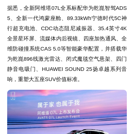
据悉，全新阿维塔07L全系标配华为乾崑智驾ADS
5、全新一代鸿蒙座舱、89.33kWh宁德时代5C神
行超充电池、CDC动态阻尼减振器、35.4英寸4K
全景星环屏、流媒体内后视镜、四座加热通风、全
维防碰撞系统CAS 5.0等智能豪华配置，并搭载华
为乾崑896线激光雷达、闭式魔毯空气悬架、四门
静音电吸门、HUAWEI SOUND 25扬卓越系列音
响，重塑大五座SUV价值标准。