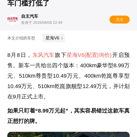
车门槛打低了
自主汽车
关注
发表于 2026/08/08 22:49
星海V6
本文介绍的车型
8月8日，
东风汽车
旗下
星海V6
(配置
|询价)
开启预
售。新车一共给出四个版本：400km豪华型8.99万
元、510km尊贵型10.49万元、400km乾崑尊享型
10.49万元、510km乾崑旗舰型12.49万元，并计划
在9月正式上市。
如果只盯着“8.99万元起”，其实容易错过这款车真
正想打的牌。