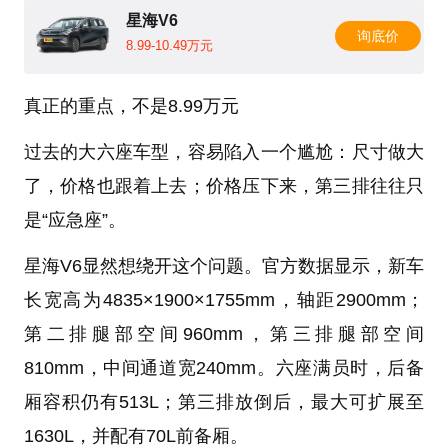
星海V6
询底价
8.99-10.49万元
真正的重点，不是
8.99
万元
过去的大六座车型，容易陷入一个尴尬：尺寸做大
了，价格也跟着上去；价格压下来，第三排往往只
是“应急座”。
星海V6显然想绕开这个问题。官方数据显示，新车
长宽高为4835×1900×1755mm，轴距2900mm；
第二排腿部空间960mm，第三排腿部空间
810mm，中间通道宽240mm。六座满员时，后备
厢容积仍有513L；第三排放倒后，最大可扩展至
1630L，并配有70L前备厢。