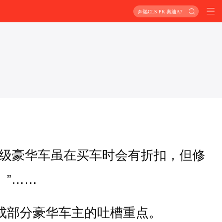
奔驰CLS PK 奥迪A7
门级豪华车虽在买车时会有折扣，但修
。”……
成部分豪华车主的吐槽重点。