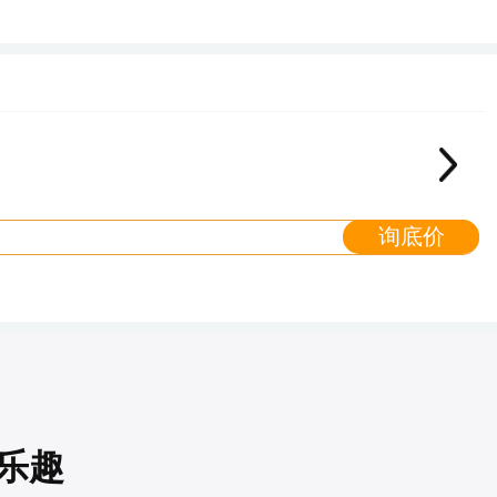
询底价
驶乐趣