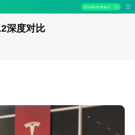
宝马4系 PK 奥迪A5
12深度对比