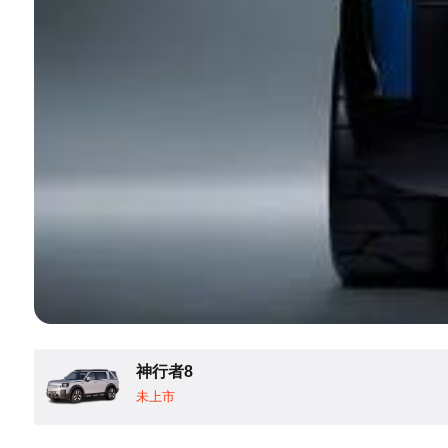
神行者8
未上市