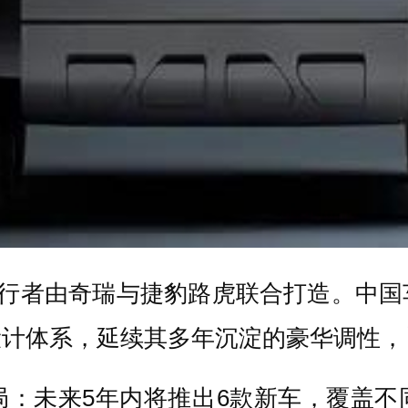
ER神行者由奇瑞与捷豹路虎联合打造。中
设计体系，延续其多年沉淀的豪华调性，
局：未来5年内将推出6款新车，覆盖不