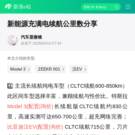
新浪e站
黑猫 PK 奇瑞eQ1
新能源充满电续航公里数分享
汽车显微镜
发表于 2026/04/10 07:44
本文介绍的车型
Model 3
ZEEKR 001
汉EV
2️⃣ 主流长续航纯电车型（CLTC续航600-850km）
此区间车型选择丰富，兼顾续航与性价比。特斯拉
Model 3
(配置
|询价)
长续航版CLTC续航约830公
里，高速实测可达650-700公里，超充网络完善；
比亚迪汉EV
(配置
|询价)
CLTC续航715公里，刀片