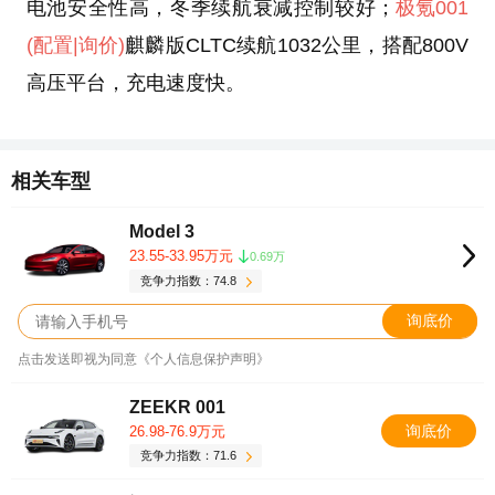
电池安全性高，冬季续航衰减控制较好；
极氪001
(配置
|询价)
麒麟版CLTC续航1032公里，搭配800V
高压平台，充电速度快。
相关车型
Model 3
23.55-33.95万元
0.69万
竞争力指数：74.8
询底价
点击发送即视为同意《个人信息保护声明》
ZEEKR 001
询底价
26.98-76.9万元
竞争力指数：71.6