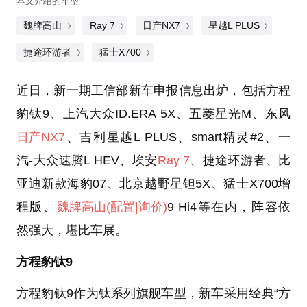
本文介绍的车型
魏牌高山
Ray 7
日产NX7
星越L PLUS
捷途环游者
猛士X700
近日，新一期工信部新车申报信息出炉，包括方程
豹钛9、上汽大众ID.ERA 5X、五菱星光M、东风
日产NX7
、吉利星越L PLUS、smart精灵#2、一
汽-大众速腾L HEV、埃安
Ray 7
、捷途环游者、比
亚迪新款海豹07、北京越野星钽5X、猛士X700增
程版、
魏牌高山
(配置
|询价)
9 Hi4等在内，阵容依
然强大，堪比车展。
方程豹钛9
方程豹钛9作为钛系列旗舰车型，新车采用经典“方