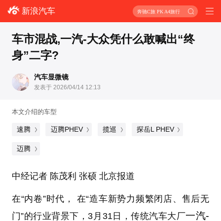
新浪汽车
奔驰C旅 PK A4旅行
车市混战,一汽-大众凭什么敢喊出“终
身”二字?
汽车显微镜
发表于 2026/04/14 12:13
本文介绍的车型
速腾
迈腾PHEV
揽巡
探岳L PHEV
迈腾
中经记者 陈茂利 张硕 北京报道
在“内卷”时代， 在“造车新势力频繁闭店、售后无
一汽-
门”的行业背景下，3月31日，传统汽车大厂