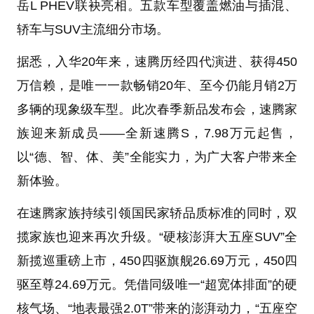
岳L PHEV联袂亮相。五款车型覆盖燃油与插混、
轿车与SUV主流细分市场。
据悉，入华20年来，速腾历经四代演进、获得450
万信赖，是唯一一款畅销20年、至今仍能月销2万
多辆的现象级车型。此次春季新品发布会，速腾家
族迎来新成员——全新速腾S，7.98万元起售，
以“德、智、体、美”全能实力，为广大客户带来全
新体验。
在速腾家族持续引领国民家轿品质标准的同时，双
揽家族也迎来再次升级。“硬核澎湃大五座SUV”全
新揽巡重磅上市，450四驱旗舰26.69万元，450四
驱至尊24.69万元。凭借同级唯一“超宽体排面”的硬
核气场、“地表最强2.0T”带来的澎湃动力，“五座空