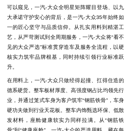
可以窥见，一汽-大众全明星矩阵耀目登场、以九
大承诺守护安心的背后，是一汽-大众35年始终如
一的匠心坚守与品质信仰。从扎实用料到精湛工
艺，从严苛测试到全周期服务，一汽-大众将“看不
见的大众严选”标准贯穿造车及服务全流程，以硬
核实力筑牢品牌根基，同时持续引领行业标准跃
升。
在用料上，一汽-大众只做经得起撞、扛得住造的
德系硬货。整车板材厚度、高强度钢占比均领先行
业，并通过笼式车身为客户筑牢“钢筋铁骨”，车身
硬功夫做到行业天花板。整车内饰甄选环保、低散
发材料，座舱健康软实力同样拉满。从“钢筋铁
骨”到“健康座舱”，一汽-大众的严选用料，藏在每