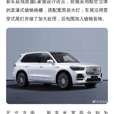
新车延续星越L家族设计语言，前脸采用粗壮立体
的直瀑式镀铬格栅，搭配熏黑前大灯；车尾沿用贯
穿式尾灯并做了加大处理，后包围加入镀铬装饰。
尺寸方面，新车长宽高分别为