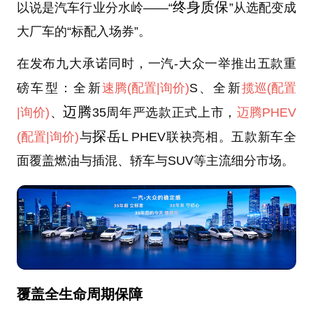
终身质保
以说是汽车行业分水岭——“
”从选配变成
大厂车的“标配入场券”。
在发布九大承诺同时，一汽-大众一举推出五款重
磅车型：全新
速腾
(配置
|询价)
S、全新
揽巡
(配置
迈腾
|询价)
、
35周年严选款正式上市，
迈腾PHEV
探岳
(配置
|询价)
与
L PHEV联袂亮相。五款新车全
面覆盖燃油与插混、轿车与SUV等主流细分市场。
覆盖全生命周期保障