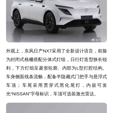
外观上，东风日产NX7采用了全新设计语言，前脸
为封闭式格栅搭配分体式灯组，日行灯造型狭长锐
利，下方灯组呈菱形轮廓、内部为L型灯腔结构。
车身侧面线条流畅，配备半隐藏式门把手与悬浮式
车顶；车尾采用贯穿式黑化尾灯，内嵌可发
光“NISSAN”字母标识，车顶可选装激光雷达。