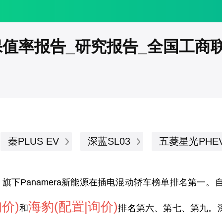
汽车保值率报告_研究报告_全国工
秦PLUS EV
深蓝SL03
五菱星光PHE
，旗下
Panamera新能源
在插电混动轿车榜单排名第一
。
询价)
海豹
(配置
|询价)
和
排名第六、第七、第九
。