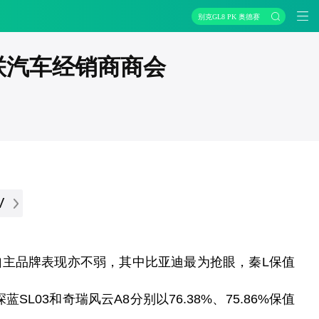
别克GL8 PK 奥德赛
商联汽车经销商商会
V
自主品牌表现亦不弱，其中
比亚迪最为抢眼，秦
L
保值
深蓝
SL03和奇瑞风云A8分别以76.38%
、
75.86%保值