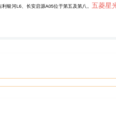
五菱星
吉利银河
L6、长安启源A05位于第五及第八。