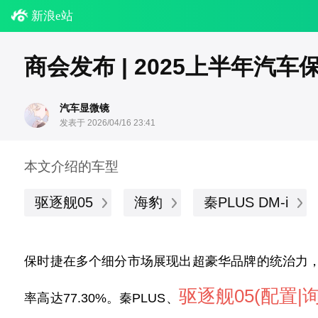
新浪e站
商会发布 | 2025上半年
汽车显微镜
发表于 2026/04/16 23:41
本文介绍的车型
驱逐舰05
海豹
秦PLUS DM-i
保时捷
在多个细分市场
展现出超豪华品牌的统治力
驱逐舰05
(配置
|
率高达
77.30%
。
秦
PLUS、