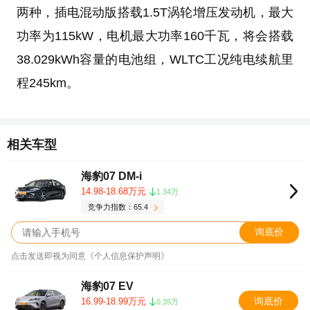
两种，插电混动版搭载1.5T涡轮增压发动机，最大
功率为115kW，电机最大功率160千瓦，将会搭载
38.029kWh容量的电池组，WLTC工况纯电续航里
程245km。
相关车型
海豹07 DM-i
14.98-18.68万元
1.34万
竞争力指数：65.4
询底价
点击发送即视为同意《个人信息保护声明》
海豹07 EV
询底价
16.99-18.99万元
0.35万