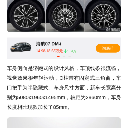
海豹07 DM-i
询底价
14.98-18.68万元
1.34万
车身侧面是轿跑式的设计风格，车顶线条很流畅，
视觉效果很年轻运动，C柱带有固定式三角窗，车
门把手为半隐藏式。车身尺寸方面，新车长宽高分
别为5080x1960x1495mm，轴距为2960mm，车身
长度相比现款加长了85mm。