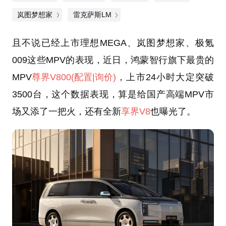
岚图梦想家
雷克萨斯LM
且不说已经上市理想MEGA、岚图梦想家、极氪
009这些MPV的表现，近日，鸿蒙智行旗下最贵的
MPV
尊界V800
(配置
|询价)
，上市24小时大定突破
3500台，这个数据表现，算是给国产高端MPV市
场又添了一把火，还有全新
享界V8
也曝光了。