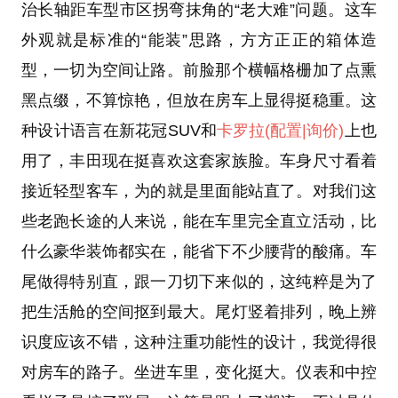
治长轴距车型市区拐弯抹角的“老大难”问题。这车
外观就是标准的“能装”思路，方方正正的箱体造
型，一切为空间让路。前脸那个横幅格栅加了点熏
黑点缀，不算惊艳，但放在房车上显得挺稳重。这
种设计语言在新花冠SUV和
卡罗拉
(配置
|询价)
上也
用了，丰田现在挺喜欢这套家族脸。车身尺寸看着
接近轻型客车，为的就是里面能站直了。对我们这
些老跑长途的人来说，能在车里完全直立活动，比
什么豪华装饰都实在，能省下不少腰背的酸痛。车
尾做得特别直，跟一刀切下来似的，这纯粹是为了
把生活舱的空间抠到最大。尾灯竖着排列，晚上辨
识度应该不错，这种注重功能性的设计，我觉得很
对房车的路子。坐进车里，变化挺大。仪表和中控