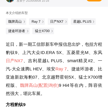
发表于 2026/08/08 10:16
本文介绍的车型
魏牌高山
Ray 7
日产NX7
星越L PLUS
捷途环游者
猛士X700
近日，新一期工信部新车申报信息出炉，包括方程
豹钛9、上汽大众ID.ERA 5X、五菱星光M、东风
日产NX7
、吉利星越L PLUS、smart精灵#2、一
汽-大众速腾L HEV、埃安
Ray 7
、捷途环游者、比
亚迪新款海豹07、北京越野星钽5X、猛士X700增
程版、
魏牌高山
(配置
|询价)
9 Hi4等在内，阵容依
然强大，堪比车展。
方程豹钛9