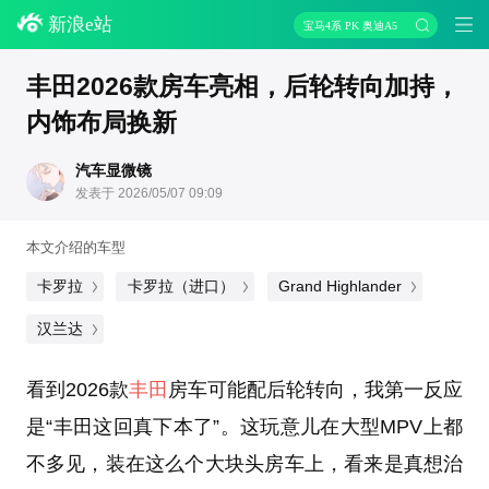
新浪e站
宝马4系 PK 奥迪A5
丰田2026款房车亮相，后轮转向加持，
内饰布局换新
汽车显微镜
发表于 2026/05/07 09:09
本文介绍的车型
卡罗拉
卡罗拉（进口）
Grand Highlander
汉兰达
看到2026款
丰田
房车可能配后轮转向，我第一反应
是“丰田这回真下本了”。这玩意儿在大型MPV上都
不多见，装在这么个大块头房车上，看来是真想治