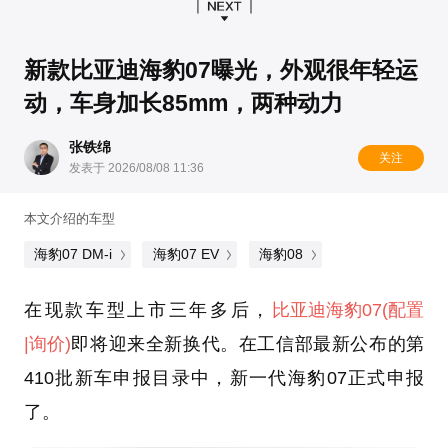
新款比亚迪海豹07曝光，外观很年轻运
动，车身加长85mm，两种动力
张铁绵
关注
发表于 2026/08/08 11:36
本文介绍的车型
海豹07 DM-i
海豹07 EV
海豹08
在现款车型上市三年多后，
比亚迪
海豹07
(配置
|询价)
即将迎来全新换代。在工信部最新公布的第
410批新车申报目录中，新一代海豹07正式申报
了。