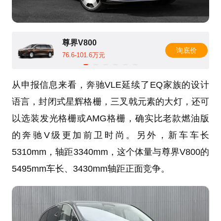
尊界V800
询底价
76.6-101.6万元
从申报信息来看，奔驰VLE延续了EQ家族的设计
语言，封闭式星辉格栅，三叉戟元素的大灯，还可
以选装发光格栅或AMG格栅，确实比老款燃油版
的奔驰V级更加前卫时尚。另外，新车车长
5310mm，轴距3340mm，这个体量与尊界V800的
5495mm车长、3430mm轴距正面竞争。