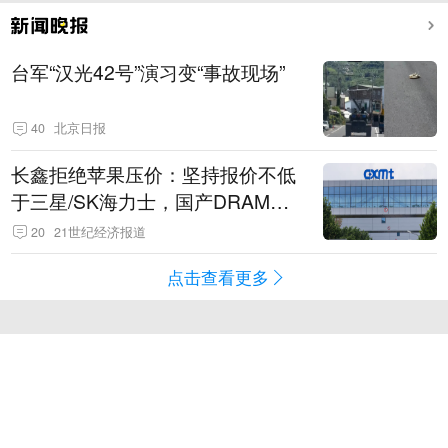
台军“汉光42号”演习变“事故现场”
40
北京日报
长鑫拒绝苹果压价：坚持报价不低
于三星/SK海力士，国产DRAM掌
握定价权
20
21世纪经济报道
点击查看更多