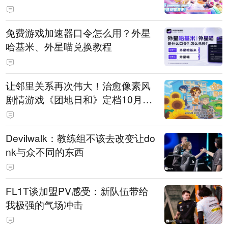
PY 正版3D消除手游《消消奇遇》
惊喜曝光
免费游戏加速器口令怎么用？外星
哈基米、外星喵兑换教程
让邻里关系再次伟大！治愈像素风
剧情游戏《团地日和》定档10月30
日发售
Devilwalk：教练组不该去改变让do
nk与众不同的东西
FL1T谈加盟PV感受：新队伍带给
我极强的气场冲击