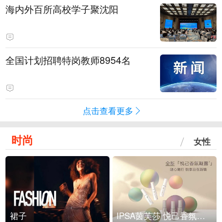
海内外百所高校学子聚沈阳
全国计划招聘特岗教师8954名
点击查看更多
时尚
女性
裙子
IPSA茵芙莎 悦己香氛凝露上市