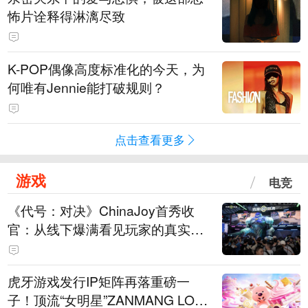
怖片诠释得淋漓尽致
K-POP偶像高度标准化的今天，为
何唯有Jennie能打破规则？
点击查看更多
游戏
电竞
《代号：对决》ChinaJoy首秀收
官：从线下爆满看见玩家的真实期
待
虎牙游戏发行IP矩阵再落重磅一
子！顶流“女明星”ZANMANG LOO