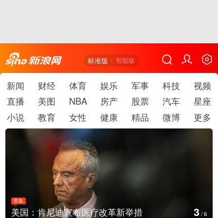
标准版
智能版
新闻
财经
体育
娱乐
军事
科技
视频
直播
美图
NBA
房产
股票
汽车
星座
小说
教育
女性
健康
精品
微博
更多
图集
4
美国：肯尼迪宣布医疗改革新举措
/
6