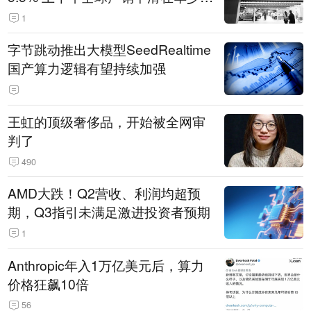
14.3万辆
1
字节跳动推出大模型SeedRealtime
国产算力逻辑有望持续加强
王虹的顶级奢侈品，开始被全网审
判了
490
AMD大跌！Q2营收、利润均超预
期，Q3指引未满足激进投资者预期
1
Anthropic年入1万亿美元后，算力
价格狂飙10倍
56