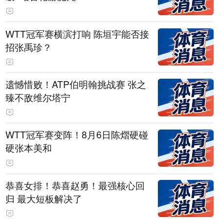
WTT冠军赛横滨打响 陈垣宇能否接
招张禹珍？
遗憾惜败！ATP伯明翰挑战赛 张之
臻不敌维尔塔宁
WTT冠军赛变阵！8月6日陈熠硬碰
硬张本美和
恭喜女排！恭喜赵勇！最强核心回
归 最大短板解决了