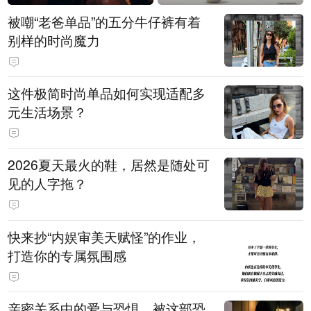
被嘲“老爸单品”的五分牛仔裤有着
别样的时尚魔力
这件极简时尚单品如何实现适配多
元生活场景？
2026夏天最火的鞋，居然是随处可
见的人字拖？
快来抄“内娱审美天赋怪”的作业，
打造你的专属氛围感
亲密关系中的爱与恐惧，被这部恐