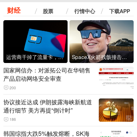
财经
股票
行情中心
下载APP
运营商干掉了流量卡，他们真的玩不起了
SpaceX火箭残骸撞击月球
国家网信办：对派拓公司在华销售
产品启动网络安全审查
200
协议接近达成 伊朗披露海峡新航道
通行细节 美方再提“倒计时”
186
韩国综指大跌5%触发熔断，SK海