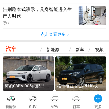
告别剧本式演示，具身智能进入生
产力时代
9
点击查看更多
汽车
新能源
新车
视频
海豹08EV 905旗舰型
格瑞维亚 舒适PLUS版
新能源
SUV
MPV
轿车
更多