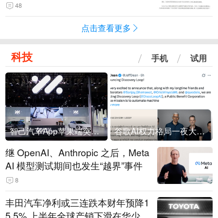
48
点击查看更多
科技
手机
试用
智己汽车App苹果端突然“下架”
谷歌AI权力格局一夜大洗牌
继 OpenAI、Anthropic 之后，Meta
AI 模型测试期间也发生“越界”事件
8
丰田汽车净利或三连跌本财年预降1
5.5% 上半年全球产销下滑在华少卖