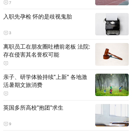
7
入职先孕检 怀的是歧视鬼胎
3
离职员工在朋友圈吐槽前老板 法院:
存在侵害其名誉权可能
亲子、研学体验持续"上新" 各地激
活暑期文旅消费
英国多所高校"抱团"求生
9