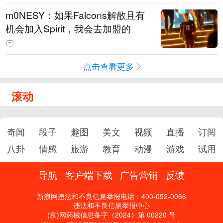
m0NESY：如果Falcons解散且有
机会加入Spirit，我会去加盟的
点击查看更多
滚动
奇闻
段子
趣图
美文
视频
直播
订阅
八卦
情感
旅游
教育
动漫
游戏
试用
导航
客户端下载
广告营销
反馈
新浪网违法和不良信息举报电话：400-052-0066
违法和不良信息举报中心
(京)网药械信息备字（2024）第 00220 号