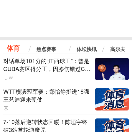
体育
焦点赛事
体坛快讯
高尔夫
对话单场101分的“江西球王”：曾是
CUBA赛区得分王，因膝伤错过CB
A选秀
33
WTT横滨冠军赛：郑怡静挺进16强
王艺迪迎来硬仗
7-10落后逆转状态回暖！陈垣宇终
破3站首轮游魔咒