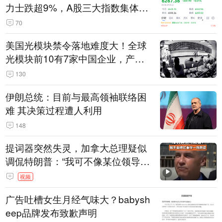
力士跌超9%，A股三大指数集体低
开
70
美国光模块禁令落地难度大！全球
光模块前10有7家中国企业，产业
界人士：想“脱钩”并不容易
130
伊朗总统：目前与最高领袖联络困
难 其决策过程遭人利用
148
提词器突然失灵，加拿大总理疑似
调侃特朗普：“我可不像某位领导
人，把这当成一场阴谋”，全场哄笑
视频
广告吐槽女生月经气味大？babysh
eep品牌发布致歉声明