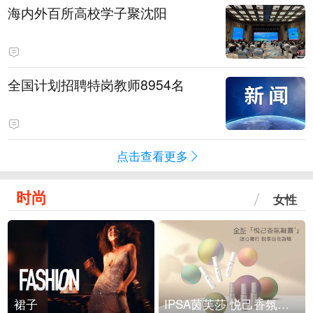
海内外百所高校学子聚沈阳
全国计划招聘特岗教师8954名
点击查看更多
时尚
女性
裙子
IPSA茵芙莎 悦己香氛凝露上市