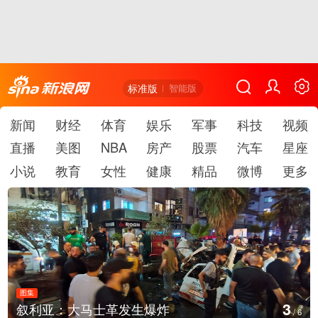
标准版
智能版
新闻
财经
体育
娱乐
军事
科技
视频
直播
美图
NBA
房产
股票
汽车
星座
小说
教育
女性
健康
精品
微博
更多
图集
4
：大马士革发生爆炸
云南弥勒：
/
6