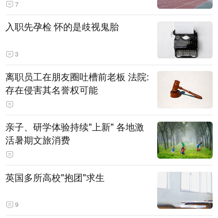
7
入职先孕检 怀的是歧视鬼胎
3
离职员工在朋友圈吐槽前老板 法院:
存在侵害其名誉权可能
亲子、研学体验持续"上新" 各地激
活暑期文旅消费
英国多所高校"抱团"求生
9