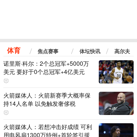
体育
焦点赛事
体坛快讯
高尔夫
诺里斯·科尔：2个总冠军+5000万
美元 要好于0个总冠军+4亿美元
火箭媒体人：火箭新赛季大概率保
持14人名单 以免触发奢侈税
火箭媒体人：若想冲击好成绩 可利
用电风扇1300万特例+首轮签引援