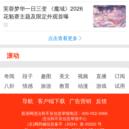
芙蓉梦华一日三变 《魔域》2026
花魁赛主题及限定外观首曝
点击查看更多
滚动
奇闻
段子
趣图
美文
视频
直播
订阅
八卦
情感
旅游
教育
动漫
游戏
试用
导航
客户端下载
广告营销
反馈
新浪网违法和不良信息举报电话：400-052-0066
违法和不良信息举报中心
(京)网药械信息备字（2024）第 00220 号