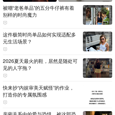
被嘲“老爸单品”的五分牛仔裤有着
别样的时尚魔力
这件极简时尚单品如何实现适配多
元生活场景？
2026夏天最火的鞋，居然是随处可
见的人字拖？
快来抄“内娱审美天赋怪”的作业，
打造你的专属氛围感
亲密关系中的爱与恐惧，被这部恐