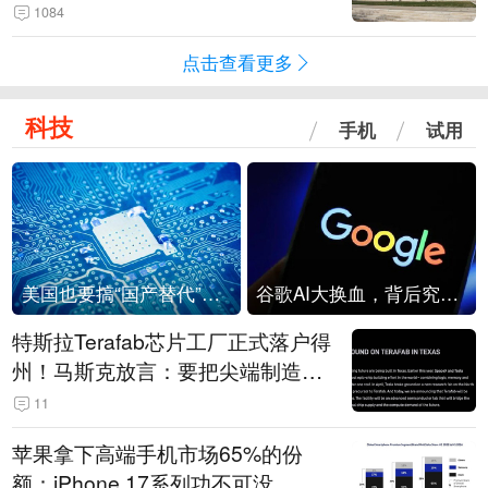
1084
点击查看更多
科技
手机
试用
美国也要搞“国产替代”？先算清三笔账
谷歌AI大换血，背后究竟发生了什么？
特斯拉Terafab芯片工厂正式落户得
州！马斯克放言：要把尖端制造带
回美国
11
苹果拿下高端手机市场65%的份
额：iPhone 17系列功不可没