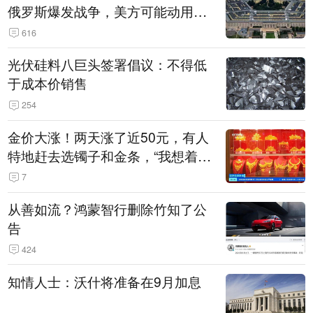
俄罗斯爆发战争，美方可能动用战
术核武器
616
光伏硅料八巨头签署倡议：不得低
于成本价销售
254
金价大涨！两天涨了近50元，有人
特地赶去选镯子和金条，“我想着买
起来可以保值，小批量进一些货”
7
从善如流？鸿蒙智行删除竹知了公
告
424
知情人士：沃什将准备在9月加息