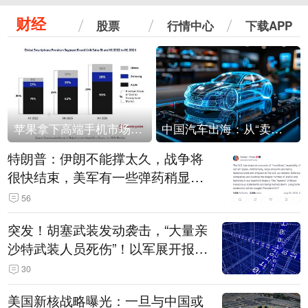
财经
股票
行情中心
下载APP
苹果拿下高端手机市场65%的份额：iPhone 17系列功不可没
中国汽车出海：从“卖出去”到“走进去”
特朗普：伊朗不能撑太久，战争将
很快结束，美军有一些弹药稍显紧
张！伊朗公布拟议的海峡管理文本
56
突发！胡塞武装发动袭击，“大量亲
沙特武装人员死伤”！以军展开报复
性空袭
30
美国新核战略曝光：一旦与中国或