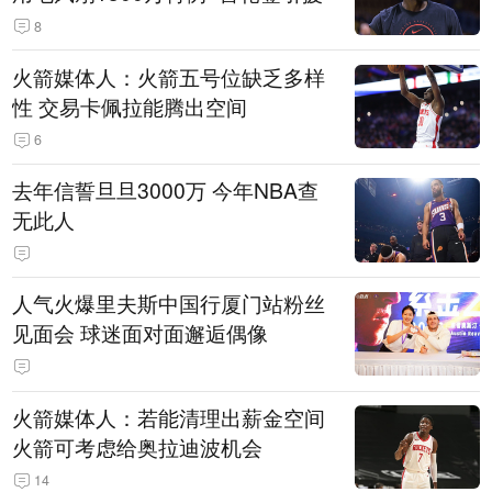
8
火箭媒体人：火箭五号位缺乏多样
性 交易卡佩拉能腾出空间
6
去年信誓旦旦3000万 今年NBA查
无此人
人气火爆里夫斯中国行厦门站粉丝
见面会 球迷面对面邂逅偶像
火箭媒体人：若能清理出薪金空间
火箭可考虑给奥拉迪波机会
14