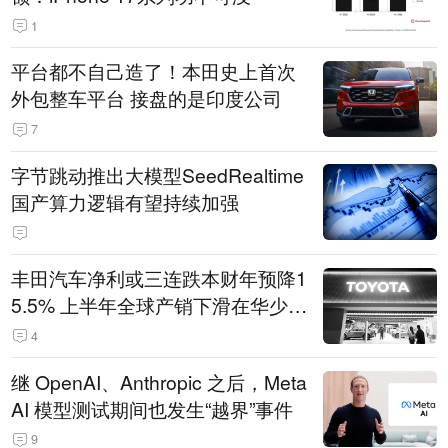
1
平台都不自己造了！本田史上首次
外包整车平台 接盘的是印度公司
7
字节跳动推出大模型SeedRealtime
国产算力逻辑有望持续加强
丰田汽车净利或三连跌本财年预降1
5.5% 上半年全球产销下滑在华少卖
14.3万辆
4
继 OpenAI、Anthropic 之后，Meta
AI 模型测试期间也发生“越界”事件
9