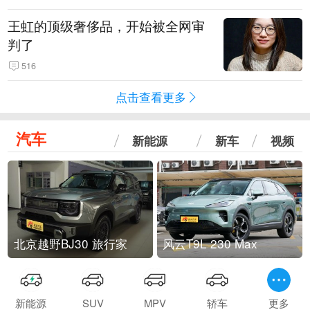
王虹的顶级奢侈品，开始被全网审
判了
516
点击查看更多
汽车
新能源
新车
视频
北京越野BJ30 旅行家
风云T9L 230 Max
新能源
SUV
MPV
轿车
更多