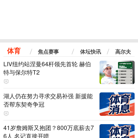
体育
焦点赛事
体坛快讯
高尔夫
LIV纽约站涅曼64杆领先首轮 赫伯
特与保尔特T2
湖人仍在努力寻求交易补强 新援能
否帮东契奇争冠
41岁詹姆斯又抱团？800万底薪去7
6人 名记直接开喷