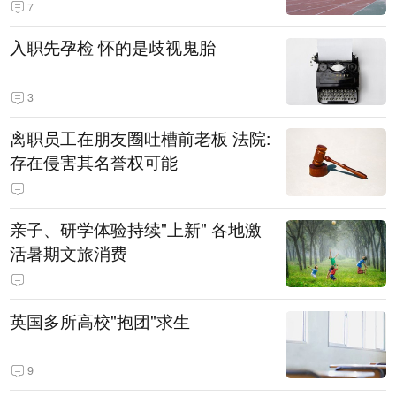
7
入职先孕检 怀的是歧视鬼胎
3
离职员工在朋友圈吐槽前老板 法院:
存在侵害其名誉权可能
亲子、研学体验持续"上新" 各地激
活暑期文旅消费
英国多所高校"抱团"求生
9