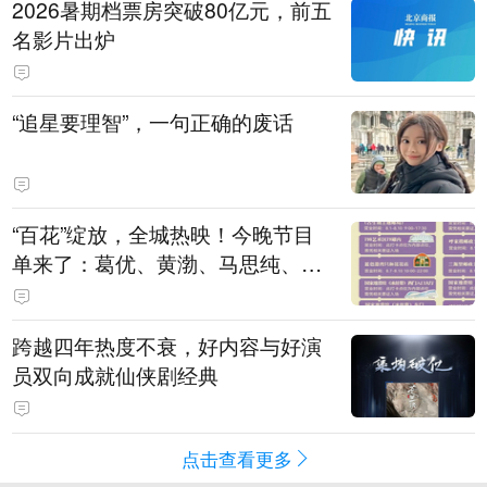
2026暑期档票房突破80亿元，前五
名影片出炉
“追星要理智”，一句正确的废话
“百花”绽放，全城热映！今晚节目
单来了：葛优、黄渤、马思纯、刘
浩存、廖昌永、谭维维……
跨越四年热度不衰，好内容与好演
员双向成就仙侠剧经典
点击查看更多