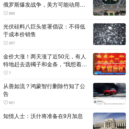
俄罗斯爆发战争，美方可能动用战
术核武器
685
光伏硅料八巨头签署倡议：不得低
于成本价销售
267
金价大涨！两天涨了近50元，有人
特地赶去选镯子和金条，“我想着买
起来可以保值，小批量进一些货”
7
从善如流？鸿蒙智行删除竹知了公
告
621
知情人士：沃什将准备在9月加息