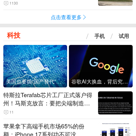
1130
点击查看更多
科技
手机
试用
美国也要搞“国产替代”？先算清三笔账
谷歌AI大换血，背后究竟发生了什么？
特斯拉Terafab芯片工厂正式落户得
州！马斯克放言：要把尖端制造带
回美国
11
苹果拿下高端手机市场65%的份
额：iPhone 17系列功不可没