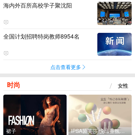
海内外百所高校学子聚沈阳
全国计划招聘特岗教师8954名
点击查看更多
时尚
女性
裙子
IPSA茵芙莎 悦己香氛凝露上市