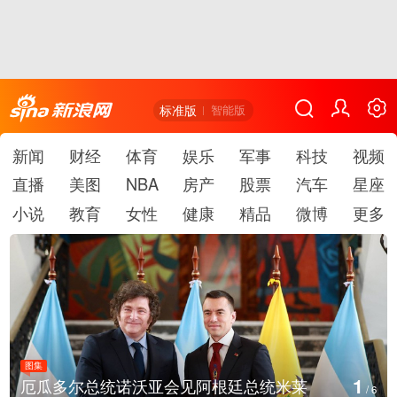
标准版
智能版
新闻
财经
体育
娱乐
军事
科技
视频
直播
美图
NBA
房产
股票
汽车
星座
小说
教育
女性
健康
精品
微博
更多
图集
1
厄瓜多尔总统诺沃亚会见阿根廷总统米莱
/
6