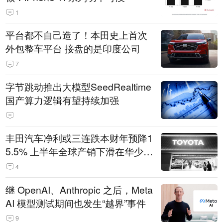
1
平台都不自己造了！本田史上首次
外包整车平台 接盘的是印度公司
7
字节跳动推出大模型SeedRealtime
国产算力逻辑有望持续加强
丰田汽车净利或三连跌本财年预降1
5.5% 上半年全球产销下滑在华少卖
14.3万辆
4
继 OpenAI、Anthropic 之后，Meta
AI 模型测试期间也发生“越界”事件
9