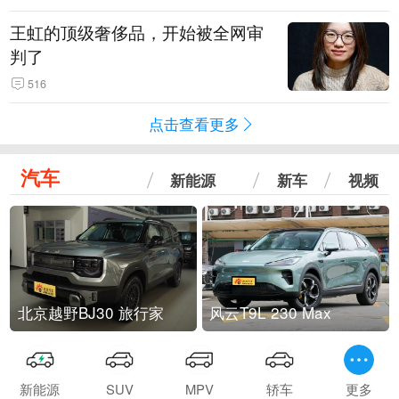
王虹的顶级奢侈品，开始被全网审
判了
516
点击查看更多
汽车
新能源
新车
视频
北京越野BJ30 旅行家
风云T9L 230 Max
新能源
SUV
MPV
轿车
更多