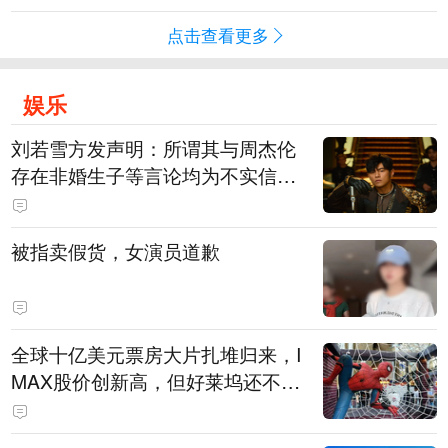
点击查看更多
娱乐
刘若雪方发声明：所谓其与周杰伦
存在非婚生子等言论均为不实信
息，对恶意捏造、散布不实信息的
侵权行为将追责
被指卖假货，女演员道歉
全球十亿美元票房大片扎堆归来，I
MAX股价创新高，但好莱坞还不
能“开香槟”