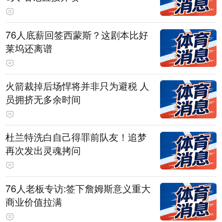
76人底薪回签西蒙斯？这剧本比好
莱坞还离谱
火箭裁掉后场悍将并非只为避税 人
员拥挤无多余时间
杜兰特洗白自己得罪前队友！追梦
再次发出灵魂拷问
76人老板专访:签下詹姆斯意义重大
商业价值拉满