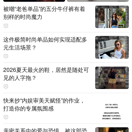
被嘲“老爸单品”的五分牛仔裤有着
别样的时尚魔力
这件极简时尚单品如何实现适配多
元生活场景？
2026夏天最火的鞋，居然是随处可
见的人字拖？
快来抄“内娱审美天赋怪”的作业，
打造你的专属氛围感
亲密关系中的爱与恐惧，被这部恐