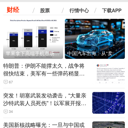
财经
股票
行情中心
下载APP
苹果拿下高端手机市场65%的份额：iPhone 17系列功不可没
中国汽车出海：从“卖出去”到“走进去”
特朗普：伊朗不能撑太久，战争将
很快结束，美军有一些弹药稍显紧
张！伊朗公布拟议的海峡管理文本
67
突发！胡塞武装发动袭击，“大量亲
沙特武装人员死伤”！以军展开报复
性空袭
34
美国新核战略曝光：一旦与中国或