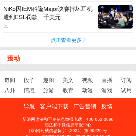
NiKo因IEM科隆Major决赛摔坏耳机
遭到ESL罚款一千美元
点击查看更多
滚动
奇闻
段子
趣图
美文
视频
直播
订阅
八卦
情感
旅游
教育
动漫
游戏
试用
导航
客户端下载
广告营销
反馈
新浪网违法和不良信息举报电话：400-052-0066
违法和不良信息举报中心
(京)网药械信息备字（2024）第 00220 号